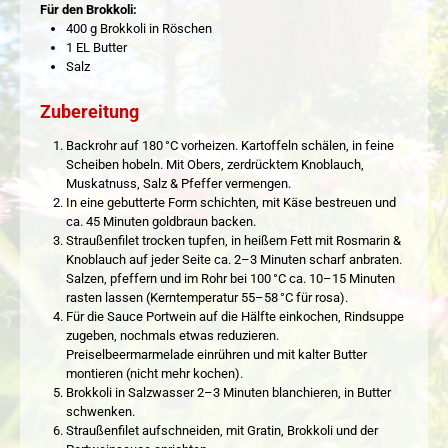
Für den Brokkoli:
400 g Brokkoli in Röschen
1 EL Butter
Salz
Zubereitung
Backrohr auf 180 °C vorheizen. Kartoffeln schälen, in feine
Scheiben hobeln. Mit Obers, zerdrücktem Knoblauch,
Muskatnuss, Salz & Pfeffer vermengen.
In eine gebutterte Form schichten, mit Käse bestreuen und
ca. 45 Minuten goldbraun backen.
Straußenfilet trocken tupfen, in heißem Fett mit Rosmarin &
Knoblauch auf jeder Seite ca. 2–3 Minuten scharf anbraten.
Salzen, pfeffern und im Rohr bei 100 °C ca. 10–15 Minuten
rasten lassen (Kerntemperatur 55–58 °C für rosa).
Für die Sauce Portwein auf die Hälfte einkochen, Rindsuppe
zugeben, nochmals etwas reduzieren.
Preiselbeermarmelade einrühren und mit kalter Butter
montieren (nicht mehr kochen).
Brokkoli in Salzwasser 2–3 Minuten blanchieren, in Butter
schwenken.
Straußenfilet aufschneiden, mit Gratin, Brokkoli und der