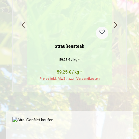
Straußensteak
Bi
Fil
59,25 € / kg *
59,25 € / kg *
Preise inkl. MwSt. zzgl. Versandkosten
Pr