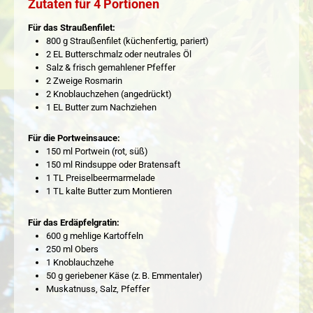
Zutaten für 4 Portionen
Für das Straußenfilet:
800 g Straußenfilet (küchenfertig, pariert)
2 EL Butterschmalz oder neutrales Öl
Salz & frisch gemahlener Pfeffer
2 Zweige Rosmarin
2 Knoblauchzehen (angedrückt)
1 EL Butter zum Nachziehen
Für die Portweinsauce:
150 ml Portwein (rot, süß)
150 ml Rindsuppe oder Bratensaft
1 TL Preiselbeermarmelade
1 TL kalte Butter zum Montieren
Für das Erdäpfelgratin:
600 g mehlige Kartoffeln
250 ml Obers
1 Knoblauchzehe
50 g geriebener Käse (z. B. Emmentaler)
Muskatnuss, Salz, Pfeffer