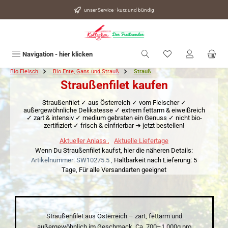
alt springen
unser Service - kurz und bündig
Du hast 0 Produkte
Navigation - hier klicken
Bio Fleisch
Bio Ente, Gans und Strauß
Strauß
Straußenfilet kaufen
Straußenfilet ✓ aus Österreich ✓ vom Fleischer ✓
außergewöhnliche Delikatesse ✓ extrem fettarm & eiweißreich
✓ zart & intensiv ✓ medium gebraten ein Genuss ✓ nicht bio-
zertifiziert ✓ frisch & einfrierbar ➜ jetzt bestellen!
Aktueller Anlass
,
Aktuelle Liefertage
Wenn Du Straußenfilet kaufst, hier die näheren Details:
Artikelnummer: SW10275.5 ,
Haltbarkeit nach Lieferung: 5
Tage,
Für alle Versandarten geeignet
Straußenfilet aus Österreich – zart, fettarm und
außergewöhnlich im Geschmack. Ca. 700–1.000g pro