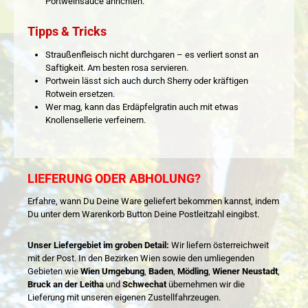
Portweinsauce anrichten.
Tipps & Tricks
Straußenfleisch nicht durchgaren – es verliert sonst an
Saftigkeit. Am besten rosa servieren.
Portwein lässt sich auch durch Sherry oder kräftigen
Rotwein ersetzen.
Wer mag, kann das Erdäpfelgratin auch mit etwas
Knollensellerie verfeinern.
LIEFERUNG ODER ABHOLUNG?
Erfahre, wann Du Deine Ware geliefert bekommen kannst, indem
Du unter dem Warenkorb Button Deine Postleitzahl eingibst.
Unser Liefergebiet im groben Detail:
Wir liefern österreichweit
mit der Post. In den Bezirken Wien sowie den umliegenden
Gebieten wie
Wien Umgebung
,
Baden
,
Mödling
,
Wiener Neustadt
,
Bruck an der Leitha
und
Schwechat
übernehmen wir die
Lieferung mit unseren eigenen Zustellfahrzeugen.