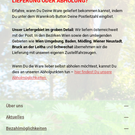
LIEFERUNG ODER ABHOLUNG?
Erfahre, wann Du Deine Ware geliefert bekommen kannst, indem
Du unter dem Warenkorb Button Deine Postleitzahl eingibst.
Unser Liefergebiet im groben Detail:
Wir liefern österreichweit
mit der Post. In den Bezirken Wien sowie den umliegenden
Gebieten wie
Wien Umgebung
,
Baden
,
Mödling
,
Wiener Neustadt
,
Bruck an der Leitha
und
Schwechat
übernehmen wir die
Lieferung mit unseren eigenen Zustellfahrzeugen.
Wenn Du die Ware lieber selbst abholen möchtest, kannst Du
dies an unseren Abholpunkten tun –
hier findest Du unsere
Abholmöglichkeiten.
Über uns
Aktuelles
Bezahlmöglichkeiten