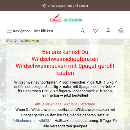
alt springen
unser Service - kurz und bündig
Du hast 0 Produkte
Navigation - hier klicken
Wild
Wildschwein
Bei uns kannst Du
Wildschweinschopfbraten
Wildschweinnacken mit Spagat gerollt
kaufen
Wildschweinschopfbraten ✓ vom Fleischer ✓ ca. 0,8–1,5 kg ✓
schön durchzogen & saftig ✓ natur, mit Spagat oder im Netz ✓
für Backrohr & Grill ✓ kräftiger Wildgeschmack ✓ frisch &
einfrierbar ➜ jetzt bestellen!
Aktueller Anlass
,
Aktuelle Liefertage
Wenn Du Wildschweinschopfbraten Wildschweinnacken mit
Spagat gerollt kaufen kaufst, hier die näheren Details:
Artikelnummer: wild23.1 ,
Haltbarkeit nach Lieferung: 5 Tage,
Für
alle Versandarten geeignet