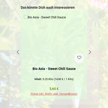
Produktgalerie überspringen
Das könnte Dich auch interessieren
Bio Asia - Sweet Chili Sauce
Inhalt:
0.25 Kilo
(14,40 € / 1 Kilo)
Regulärer Preis:
3,60 €
Preise inkl. MwSt. zzgl. Versandkosten
Pr