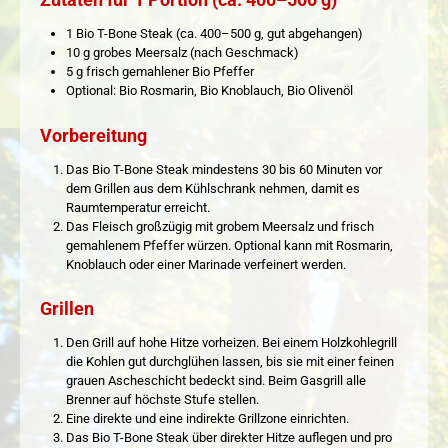
Zutaten für 1 Portion (ca. 400–500 g)
1 Bio T-Bone Steak (ca. 400–500 g, gut abgehangen)
10 g grobes Meersalz (nach Geschmack)
5 g frisch gemahlener Bio Pfeffer
Optional: Bio Rosmarin, Bio Knoblauch, Bio Olivenöl
Vorbereitung
Das Bio T-Bone Steak mindestens 30 bis 60 Minuten vor
dem Grillen aus dem Kühlschrank nehmen, damit es
Raumtemperatur erreicht.
Das Fleisch großzügig mit grobem Meersalz und frisch
gemahlenem Pfeffer würzen. Optional kann mit Rosmarin,
Knoblauch oder einer Marinade verfeinert werden.
Grillen
Den Grill auf hohe Hitze vorheizen. Bei einem Holzkohlegrill
die Kohlen gut durchglühen lassen, bis sie mit einer feinen
grauen Ascheschicht bedeckt sind. Beim Gasgrill alle
Brenner auf höchste Stufe stellen.
Eine direkte und eine indirekte Grillzone einrichten.
Das Bio T-Bone Steak über direkter Hitze auflegen und pro