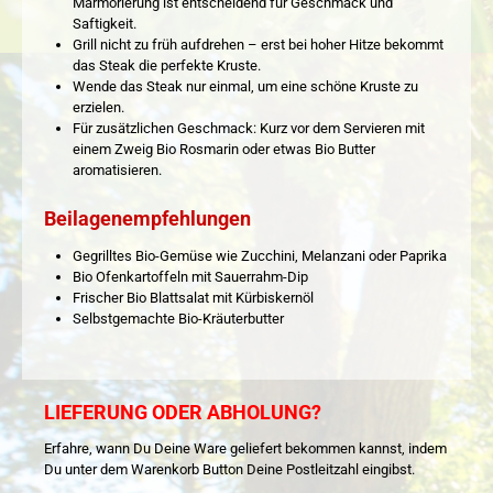
Marmorierung ist entscheidend für Geschmack und
Saftigkeit.
Grill nicht zu früh aufdrehen – erst bei hoher Hitze bekommt
das Steak die perfekte Kruste.
Wende das Steak nur einmal, um eine schöne Kruste zu
erzielen.
Für zusätzlichen Geschmack: Kurz vor dem Servieren mit
einem Zweig Bio Rosmarin oder etwas Bio Butter
aromatisieren.
Beilagenempfehlungen
Gegrilltes Bio-Gemüse wie Zucchini, Melanzani oder Paprika
Bio Ofenkartoffeln mit Sauerrahm-Dip
Frischer Bio Blattsalat mit Kürbiskernöl
Selbstgemachte Bio-Kräuterbutter
LIEFERUNG ODER ABHOLUNG?
Erfahre, wann Du Deine Ware geliefert bekommen kannst, indem
Du unter dem Warenkorb Button Deine Postleitzahl eingibst.