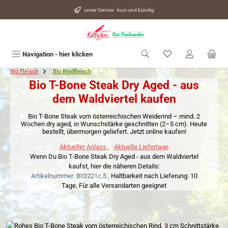
alt springen
unser Service - kurz und bündig
Du hast 0 Produkte
Navigation - hier klicken
Bio Fleisch
Bio Rindfleisch
Bio T-Bone Steak Dry Aged - aus
dem Waldviertel kaufen
Bio T-Bone Steak vom österreichischen Weiderind – mind. 2
Wochen dry aged, in Wunschstärke geschnitten (2–5 cm). Heute
bestellt, übermorgen geliefert. Jetzt online kaufen!
Aktueller Anlass
,
Aktuelle Liefertage
Wenn Du Bio T-Bone Steak Dry Aged - aus dem Waldviertel
kaufst, hier die näheren Details:
Artikelnummer: BIO221c.5 ,
Haltbarkeit nach Lieferung: 10
Tage,
Für alle Versandarten geeignet
Bildergalerie überspringen