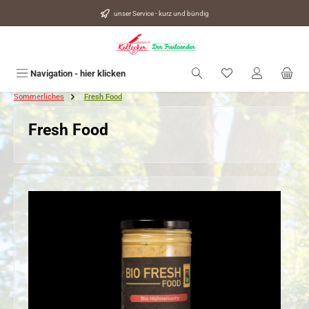
alt springen
unser Service - kurz und bündig
Du hast 0 Produkte
Navigation - hier klicken
Sommerliches
Fresh Food
Fresh Food