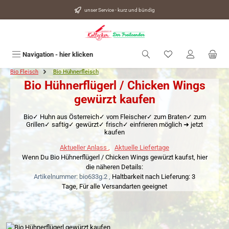
alt springen
unser Service - kurz und bündig
Du hast 0 Produkte
Navigation - hier klicken
Bio Fleisch
Bio Hühnerfleisch
Bio Hühnerflügerl / Chicken Wings
gewürzt kaufen
Bio✓ Huhn aus Österreich✓ vom Fleischer✓ zum Braten✓ zum
Grillen✓ saftig✓ gewürzt✓ frisch✓ einfrieren möglich ➜ jetzt
kaufen
Aktueller Anlass
,
Aktuelle Liefertage
Wenn Du Bio Hühnerflügerl / Chicken Wings gewürzt kaufst, hier
die näheren Details:
Artikelnummer: bio633g.2 ,
Haltbarkeit nach Lieferung: 3
Tage,
Für alle Versandarten geeignet
Bildergalerie überspringen