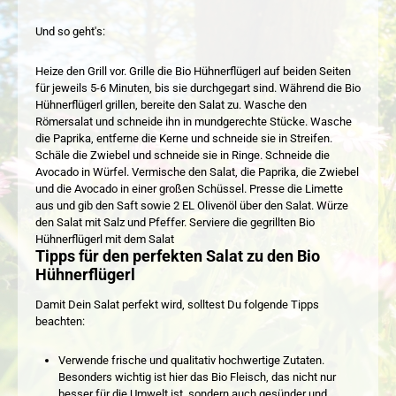
Und so geht's:
Heize den Grill vor. Grille die Bio Hühnerflügerl auf beiden Seiten
für jeweils 5-6 Minuten, bis sie durchgegart sind. Während die Bio
Hühnerflügerl grillen, bereite den Salat zu. Wasche den
Römersalat und schneide ihn in mundgerechte Stücke. Wasche
die Paprika, entferne die Kerne und schneide sie in Streifen.
Schäle die Zwiebel und schneide sie in Ringe. Schneide die
Avocado in Würfel. Vermische den Salat, die Paprika, die Zwiebel
und die Avocado in einer großen Schüssel. Presse die Limette
aus und gib den Saft sowie 2 EL Olivenöl über den Salat. Würze
den Salat mit Salz und Pfeffer. Serviere die gegrillten Bio
Hühnerflügerl mit dem Salat
Tipps für den perfekten Salat zu den Bio
Hühnerflügerl
Damit Dein Salat perfekt wird, solltest Du folgende Tipps
beachten:
Verwende frische und qualitativ hochwertige Zutaten.
Besonders wichtig ist hier das Bio Fleisch, das nicht nur
besser für die Umwelt ist, sondern auch gesünder und