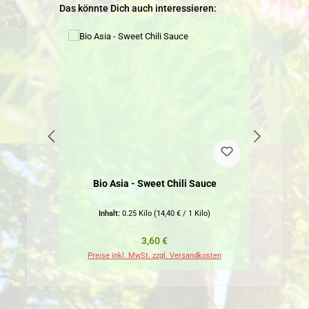
Produktgalerie überspringen
Das könnte Dich auch interessieren:
Bio Asia - Sweet Chili Sauce
Inhalt:
0.25 Kilo
(14,40 € / 1 Kilo)
Regulärer Preis:
3,60 €
Preise inkl. MwSt. zzgl. Versandkosten
Pr