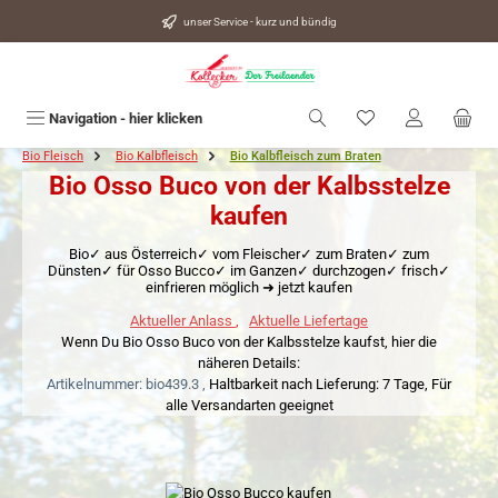
alt springen
unser Service - kurz und bündig
Du hast 0 Produkte
Navigation - hier klicken
Bio Fleisch
Bio Kalbfleisch
Bio Kalbfleisch zum Braten
Bio Osso Buco von der Kalbsstelze
kaufen
Bio✓ aus Österreich✓ vom Fleischer✓ zum Braten✓ zum
Dünsten✓ für Osso Bucco✓ im Ganzen✓ durchzogen✓ frisch✓
einfrieren möglich ➜ jetzt kaufen
Aktueller Anlass
,
Aktuelle Liefertage
Wenn Du Bio Osso Buco von der Kalbsstelze kaufst, hier die
näheren Details:
Artikelnummer: bio439.3 ,
Haltbarkeit nach Lieferung: 7 Tage,
Für
alle Versandarten geeignet
Bildergalerie überspringen