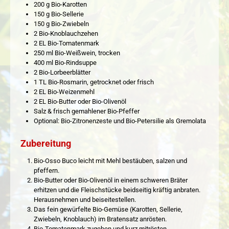
200 g Bio-Karotten
150 g Bio-Sellerie
150 g Bio-Zwiebeln
2 Bio-Knoblauchzehen
2 EL Bio-Tomatenmark
250 ml Bio-Weißwein, trocken
400 ml Bio-Rindsuppe
2 Bio-Lorbeerblätter
1 TL Bio-Rosmarin, getrocknet oder frisch
2 EL Bio-Weizenmehl
2 EL Bio-Butter oder Bio-Olivenöl
Salz & frisch gemahlener Bio-Pfeffer
Optional: Bio-Zitronenzeste und Bio-Petersilie als Gremolata
Zubereitung
Bio-Osso Buco leicht mit Mehl bestäuben, salzen und
pfeffern.
Bio-Butter oder Bio-Olivenöl in einem schweren Bräter
erhitzen und die Fleischstücke beidseitig kräftig anbraten.
Herausnehmen und beiseitestellen.
Das fein gewürfelte Bio-Gemüse (Karotten, Sellerie,
Zwiebeln, Knoblauch) im Bratensatz anrösten.
Bio-Tomatenmark zugeben und kurz mitrösten.