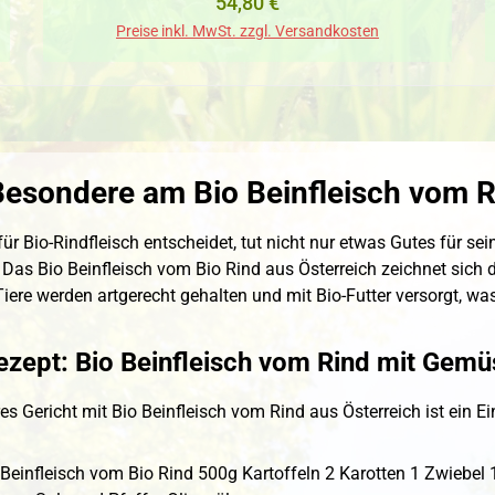
Regulärer Preis:
54,80 €
Preise inkl. MwSt. zzgl. Versandkosten
esondere am Bio Beinfleisch vom R
für Bio-Rindfleisch entscheidet, tut nicht nur etwas Gutes für s
 Das Bio Beinfleisch vom Bio Rind aus Österreich zeichnet sich
Tiere werden artgerecht gehalten und mit Bio-Futter versorgt, was
ezept: Bio Beinfleisch vom Rind mit Gemü
res Gericht mit Bio Beinfleisch vom Rind aus Österreich ist ein
 Beinfleisch vom Bio Rind 500g Kartoffeln 2 Karotten 1 Zwieb