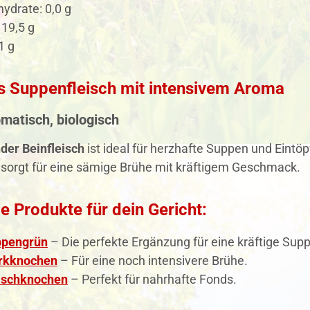
ydrate: 0,0 g
 19,5 g
1 g
es Suppenfleisch mit intensivem Aroma
omatisch, biologisch
nder Beinfleisch
ist ideal für herzhafte Suppen und Eintö
sorgt für eine sämige Brühe mit kräftigem Geschmack.
 Produkte für dein Gericht:
ppengrün
– Die perfekte Ergänzung für eine kräftige Supp
rkknochen
– Für eine noch intensivere Brühe.
eischknochen
– Perfekt für nahrhafte Fonds.