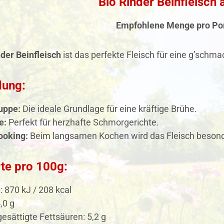
Bio Rinder Beinfleisch 
Empfohlene Menge pro Por
nder Beinfleisch
ist das perfekte Fleisch für eine g’schm
ung:
uppe:
Die ideale Grundlage für eine kräftige Brühe.
e:
Perfekt für herzhafte Schmorgerichte.
ooking:
Beim langsamen Kochen wird das Fleisch besond
te pro 100g:
: 870 kJ / 208 kcal
,0 g
esättigte Fettsäuren: 5,2 g