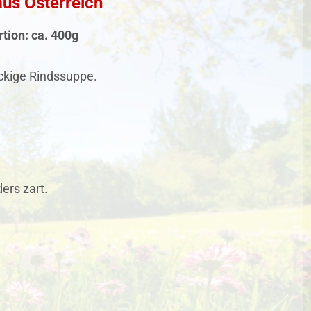
aus Österreich
tion: ca. 400g
ackige Rindssuppe.
ers zart.