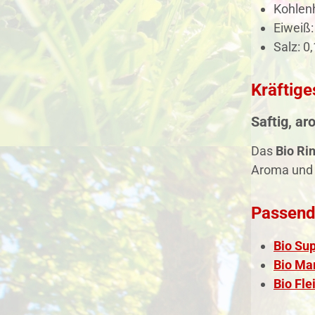
Kohlenh
Eiweiß:
Salz: 0,
Kräftig
Saftig, ar
Das
Bio Ri
Aroma und 
Passende
Bio Su
Bio Ma
Bio Fl