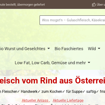
eute bestellt, übermorgen geliefert
Über u
io Wurst und Geselchtes
Bio Faschiertes
Wild
Low Fat, Low Carb, Gemüse und mehr
leisch vom Rind aus Österre
m Fleischer✓ Handwerk✓ zum Kochen✓ für Suppe✓ saftig✓ frisc
Aktueller Anlass
,
Aktuelle Liefertage