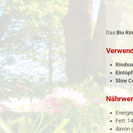
Das
Bio Ri
Verwend
Rindss
Eintöpf
Slow C
Nährwer
Energie
Fett: 14
davon g