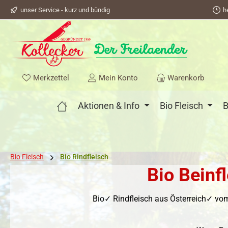
unser Service - kurz und bündig
h
springen
Zur Hauptnavigation springen
Du hast 0 Produkte auf dem Merkzettel
Merkzettel
Mein Konto
Warenkorb
Aktionen & Info
Bio Fleisch
B
Bio Fleisch
Bio Rindfleisch
Bio Beinf
Bio✓ Rindfleisch aus Österreich✓ vo