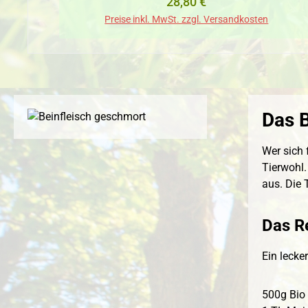
Regulärer Preis:
28,80 €
Preise inkl. MwSt. zzgl. Versandkosten
Das B
Wer sich 
Tierwohl.
aus. Die 
Das R
Ein lecke
500g Bio