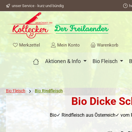
unser Service - kurz und bündig
h
springen
Zur Hauptnavigation springen
Du hast 0 Produkte auf dem Merkzettel
Merkzettel
Mein Konto
Warenkorb
Aktionen & Info
Bio Fleisch
B
Bio Fleisch
Bio Rindfleisch
Bio Dicke Sc
Bio✓ Rindfleisch aus Österreich✓ vom