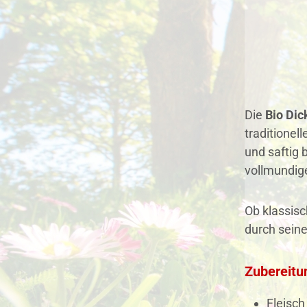
Die
Bio Dic
traditionel
und saftig 
vollmundi
Ob klassisc
durch seine
Zubereitu
Fleisch