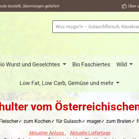
eute bestellt, übermorgen geliefert
Über u
io Wurst und Geselchtes
Bio Faschiertes
Wild
Low Fat, Low Carb, Gemüse und mehr
hulter vom Österreichische
 Fleischer✓ zum Kochen✓ für Gulasch✓ mager✓ zum Braten✓ fris
Aktueller Anlass
,
Aktuelle Liefertage