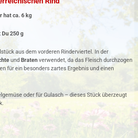
erreichischen Rind
 hat ca. 6 kg
t Du
250 g
stück aus dem vorderen Rinderviertel. In der
chte
und
Braten
verwendet, da das Fleisch durchzogen
en für ein besonders zartes Ergebnis und einen
zelgemüse oder für Gulasch – dieses Stück überzeugt
k.