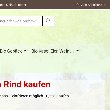
ns - Dein Fleischer
viele Abholpunkte
Bio Gebäck
Bio Käse, Eier, Wein ...
n Rind kaufen
ch✓ einfrieren möglich ➜ jetzt kaufen