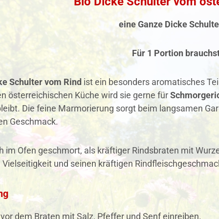
Bio Dicke Schulter vom öst
eine Ganze Dicke Schulter
Für 1 Portion brauchs
ke Schulter vom Rind
ist ein besonders aromatisches Teil
len österreichischen Küche wird sie gerne für
Schmorgeri
bleibt. Die feine Marmorierung sorgt beim langsamen Gar
gen Geschmack.
h im Ofen geschmort, als kräftiger Rindsbraten mit Wur
 Vielseitigkeit und seinen kräftigen Rindfleischgeschmac
ng
 vor dem Braten mit Salz, Pfeffer und Senf einreiben.