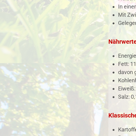
In eine
Mit Zwi
Gelegen
Nährwerte
Energie
Fett: 11
davon g
Kohlenh
Eiweiß:
Salz: 0,
Klassisch
Kartoff