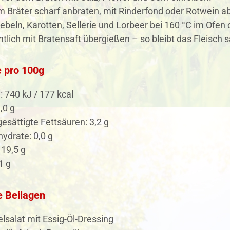
m Bräter scharf anbraten, mit Rinderfond oder Rotwein a
ebeln, Karotten, Sellerie und Lorbeer bei 160 °C im Ofe
tlich mit Bratensaft übergießen – so bleibt das Fleisch sa
 pro 100g
: 740 kJ / 177 kcal
,0 g
esättigte Fettsäuren: 3,2 g
ydrate: 0,0 g
 19,5 g
1 g
e Beilagen
elsalat mit Essig-Öl-Dressing