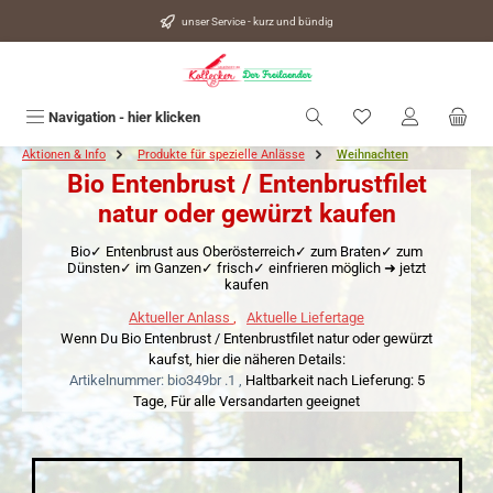
alt springen
unser Service - kurz und bündig
Du hast 0 Produkte
Navigation - hier klicken
Aktionen & Info
Produkte für spezielle Anlässe
Weihnachten
Bio Entenbrust / Entenbrustfilet
natur oder gewürzt kaufen
Bio✓ Entenbrust aus Oberösterreich✓ zum Braten✓ zum
Dünsten✓ im Ganzen✓ frisch✓ einfrieren möglich ➜ jetzt
kaufen
Aktueller Anlass
,
Aktuelle Liefertage
Wenn Du Bio Entenbrust / Entenbrustfilet natur oder gewürzt
kaufst, hier die näheren Details:
Artikelnummer: bio349br .1 ,
Haltbarkeit nach Lieferung: 5
Tage,
Für alle Versandarten geeignet