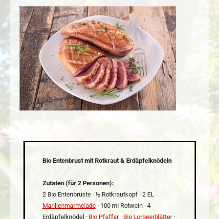
Bio Entenbrust mit Rotkraut & Erdäpfelknödeln
Zutaten (für 2 Personen):
2 Bio Entenbrüste · ½ Rotkrautkopf · 2 EL
Marillenmarmelade
· 100 ml Rotwein · 4
Erdäpfelknödel ·
Bio Pfeffer
·
Bio Lorbeerblätter
·