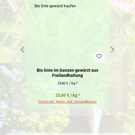
Bio Ente im Ganzen gewürzt aus
Freilandhaltung
25,80 € / kg *
25,80 € / kg *
Preise inkl. MwSt. zzgl. Versandkosten
Pr