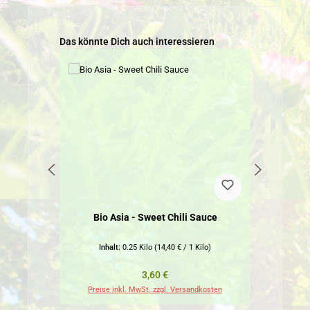
Produktgalerie überspringen
Das könnte Dich auch interessieren
Bio Asia - Sweet Chili Sauce
Inhalt:
0.25 Kilo
(14,40 € / 1 Kilo)
Regulärer Preis:
3,60 €
Preise inkl. MwSt. zzgl. Versandkosten
Pr