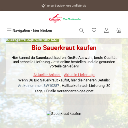
alt springen
unser Service - kurz und bündig
Du hast 0 Produkte
Navigation - hier klicken
Low Fat, Low Carb, Gemüse und mehr
Bio Sauerkraut kaufen
Hier kannst du Sauerkraut kaufen: Große Auswahl, beste Qualität
und schnelle Lieferung. Jetzt online bestellen und die gesunden
Vorteile genießen!
Aktueller Anlass
,
Aktuelle Liefertage
Wenn Du Bio Sauerkraut kaufst, hier die näheren Details:
Artikelnummer: SW10287 ,
Haltbarkeit nach Lieferung: 30
Tage,
Für alle Versandarten geeignet
Bildergalerie überspringen