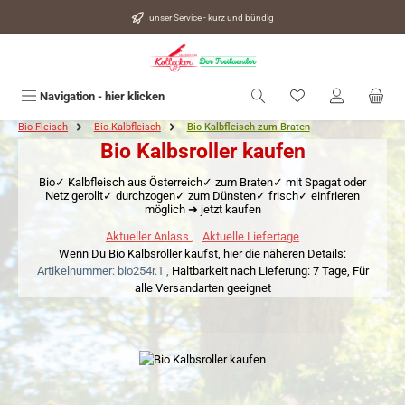
alt springen
unser Service - kurz und bündig
Du hast 0 Produkte
Navigation - hier klicken
Bio Fleisch
Bio Kalbfleisch
Bio Kalbfleisch zum Braten
Bio Kalbsroller kaufen
Bio✓ Kalbfleisch aus Österreich✓ zum Braten✓ mit Spagat oder
Netz gerollt✓ durchzogen✓ zum Dünsten✓ frisch✓ einfrieren
möglich ➜ jetzt kaufen
Aktueller Anlass
,
Aktuelle Liefertage
Wenn Du Bio Kalbsroller kaufst, hier die näheren Details:
Artikelnummer: bio254r.1 ,
Haltbarkeit nach Lieferung: 7 Tage,
Für
alle Versandarten geeignet
Bildergalerie überspringen