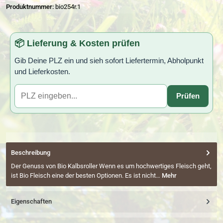
Produktnummer:
bio254r.1
📦 Lieferung & Kosten prüfen
Gib Deine PLZ ein und sieh sofort Liefertermin, Abholpunkt
und Lieferkosten.
Prüfen
Beschreibung
Der Genuss von Bio Kalbsroller Wenn es um hochwertiges Fleisch geht,
ist Bio Fleisch eine der besten Optionen. Es ist nicht…
Mehr
Eigenschaften