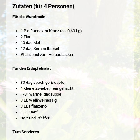
Zutaten (für 4 Personen)
Für die Wurstradln
1 Bio Rundextra Kranz (ca. 0,60 kg)
2 Eier
10 dag Mehl
12 dag Semmelbrösel
Pflanzenöl zum Herausbacken
Für den Erdäpfelsalat
80 dag speckige Erdäpfel
1 kleine Zwiebel, fein gehackt
1/8 l warme Rindsuppe
3 EL Weißweinessig
3 EL Pflanzenöl
1 TL Senf
Salz und Pfeffer
Zum Servieren