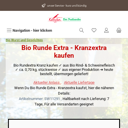
alt springen
unser Service - kurz und bündig
Du hast 0 Produkte
Navigation - hier klicken
Bio Wurst und Geselchtes
Bio Runde Extra - Kranzextra
kaufen
Bio Rundextra Kranz kaufen ✓ aus Bio Rind- & Schweinefleisch
✓ ca. 0,70 kg, stückweise ✓ aus eigener Produktion ➜ heute
bestellt, übermorgen geliefert!
Aktueller Anlass
,
Aktuelle Liefertage
Wenn Du Bio Runde Extra - Kranzextra kaufst, hier die näheren
Details:
Artikelnummer: SW11291 ,
Haltbarkeit nach Lieferung: 7
Tage,
Für alle Versandarten geeignet