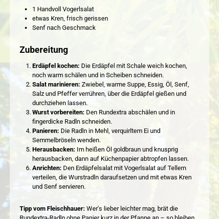
1 Handvoll Vogerlsalat
etwas Kren, frisch gerissen
Senf nach Geschmack
Zubereitung
Erdäpfel kochen:
Die Erdäpfel mit Schale weich kochen,
noch warm schälen und in Scheiben schneiden.
Salat marinieren:
Zwiebel, warme Suppe, Essig, Öl, Senf,
Salz und Pfeffer verrühren, über die Erdäpfel gießen und
durchziehen lassen.
Wurst vorbereiten:
Den Rundextra abschälen und in
fingerdicke Radln schneiden.
Panieren:
Die Radln in Mehl, verquirltem Ei und
Semmelbröseln wenden.
Herausbacken:
Im heißen Öl goldbraun und knusprig
herausbacken, dann auf Küchenpapier abtropfen lassen.
Anrichten:
Den Erdäpfelsalat mit Vogerlsalat auf Tellern
verteilen, die Wurstradln daraufsetzen und mit etwas Kren
und Senf servieren.
Tipp vom Fleischhauer:
Wer's lieber leichter mag, brät die
Rundextra-Radln ohne Panier kurz in der Pfanne an – so bleiben