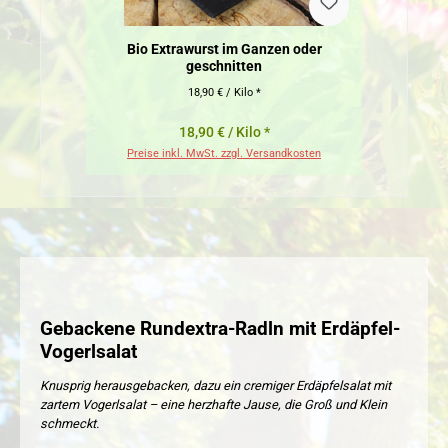
Bio Extrawurst im Ganzen oder
Bio Fr
geschnitten
18,90 € / Kilo *
18,90 € / Kilo *
Preise inkl. MwSt. zzgl. Versandkosten
Pr
Gebackene Rundextra-Radln mit Erdäpfel-
Vogerlsalat
Knusprig herausgebacken, dazu ein cremiger Erdäpfelsalat mit
zartem Vogerlsalat – eine herzhafte Jause, die Groß und Klein
schmeckt.