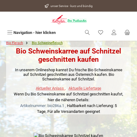
alt springen
unser Service - kurz und bündig
Du hast 0 Produkte
Navigation - hier klicken
Bio Fleisch
Bio Schweinefleisch
Bio Schweinskarree auf Schnitzel
geschnitten kaufen
In unserem Onlineshop kannst Du frische Bio Schweinskarree
auf Schnitzel geschnitten aus Österreich kaufen. Bio
Schweinskarree auf Schnitzel.
Aktueller Anlass
,
Aktuelle Liefertage
Wenn Du Bio Schweinskarree auf Schnitzel geschnitten kaufst,
hier die näheren Details:
Artikelnummer: bio286a.1 ,
Haltbarkeit nach Lieferung: 5
Tage,
Für alle Versandarten geeignet
Bildergalerie überspringen