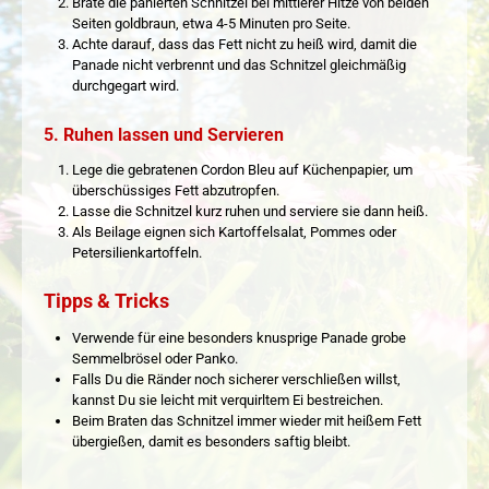
Brate die panierten Schnitzel bei mittlerer Hitze von beiden
Seiten goldbraun, etwa 4-5 Minuten pro Seite.
Achte darauf, dass das Fett nicht zu heiß wird, damit die
Panade nicht verbrennt und das Schnitzel gleichmäßig
durchgegart wird.
5. Ruhen lassen und Servieren
Lege die gebratenen Cordon Bleu auf Küchenpapier, um
überschüssiges Fett abzutropfen.
Lasse die Schnitzel kurz ruhen und serviere sie dann heiß.
Als Beilage eignen sich Kartoffelsalat, Pommes oder
Petersilienkartoffeln.
Tipps & Tricks
Verwende für eine besonders knusprige Panade grobe
Semmelbrösel oder Panko.
Falls Du die Ränder noch sicherer verschließen willst,
kannst Du sie leicht mit verquirltem Ei bestreichen.
Beim Braten das Schnitzel immer wieder mit heißem Fett
übergießen, damit es besonders saftig bleibt.