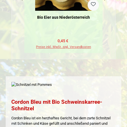
Bio Eier aus Niederösterreich
Bi
Verkaufspreis:
Regulärer Preis:
0,45 €
Preise inkl. MwSt. zzgl. Versandkosten
Pr
Cordon Bleu mit Bio Schweinskarree-
Schnitzel
Cordon Bleu ist ein herzhaftes Gericht, bei dem zarte Schnitzel
mit Schinken und Käse gefüllt und anschließend paniert und