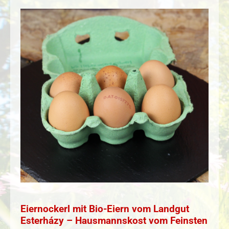
Eiernockerl mit Bio-Eiern vom Landgut
Esterházy – Hausmannskost vom Feinsten