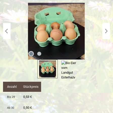
Bildergalerie überspringen
Anzahl
Stückpreis
0,53 €
Bis
29
0,50 €
Ab
30