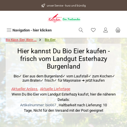
alt springen
unser Service - kurz und bündig
Du hast 0 Produkte
Navigation - hier klicken
Bio Käse, Eier, Wein ...
Bio Eier
Hier kannst Du Bio Eier kaufen -
frisch vom Landgut Esterhazy
Burgenland
Bio✓ Eier aus dem Burgenland✓ vom Laufstall✓ zum Kochen✓
zum Braten✓ frisch✓ für Mayonaise ➜ jetzt kaufen
Aktueller Anlass
,
Aktuelle Liefertage
Wenn Du Bio Eier vom Landgut Esterhazy kaufst, hier die näheren
Details:
Artikelnummer: bio667 ,
Haltbarkeit nach Lieferung: 10
Tage,
Nicht für den Versand mit der Post geeignet