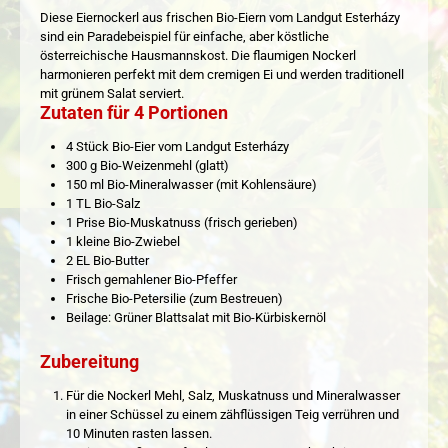
Diese Eiernockerl aus frischen Bio-Eiern vom Landgut Esterházy
sind ein Paradebeispiel für einfache, aber köstliche
österreichische Hausmannskost. Die flaumigen Nockerl
harmonieren perfekt mit dem cremigen Ei und werden traditionell
mit grünem Salat serviert.
Zutaten für 4 Portionen
4 Stück Bio-Eier vom Landgut Esterházy
300 g Bio-Weizenmehl (glatt)
150 ml Bio-Mineralwasser (mit Kohlensäure)
1 TL Bio-Salz
1 Prise Bio-Muskatnuss (frisch gerieben)
1 kleine Bio-Zwiebel
2 EL Bio-Butter
Frisch gemahlener Bio-Pfeffer
Frische Bio-Petersilie (zum Bestreuen)
Beilage: Grüner Blattsalat mit Bio-Kürbiskernöl
Zubereitung
Für die Nockerl Mehl, Salz, Muskatnuss und Mineralwasser
in einer Schüssel zu einem zähflüssigen Teig verrühren und
10 Minuten rasten lassen.