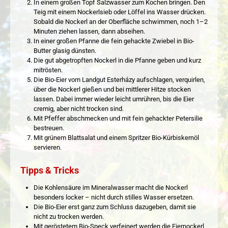
In einem großen Topf Salzwasser zum Kochen bringen. Den
Teig mit einem Nockerlsieb oder Löffel ins Wasser drücken.
Sobald die Nockerl an der Oberfläche schwimmen, noch 1–2
Minuten ziehen lassen, dann abseihen.
In einer großen Pfanne die fein gehackte Zwiebel in Bio-
Butter glasig dünsten.
Die gut abgetropften Nockerl in die Pfanne geben und kurz
mitrösten.
Die Bio-Eier vom Landgut Esterházy aufschlagen, verquirlen,
über die Nockerl gießen und bei mittlerer Hitze stocken
lassen. Dabei immer wieder leicht umrühren, bis die Eier
cremig, aber nicht trocken sind.
Mit Pfeffer abschmecken und mit fein gehackter Petersilie
bestreuen.
Mit grünem Blattsalat und einem Spritzer Bio-Kürbiskernöl
servieren.
Tipps & Tricks
Die Kohlensäure im Mineralwasser macht die Nockerl
besonders locker – nicht durch stilles Wasser ersetzen.
Die Bio-Eier erst ganz zum Schluss dazugeben, damit sie
nicht zu trocken werden.
Mit geröstetem Bio-Speck verfeinert werden die Eiernockerl