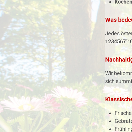
Kochen
Was bedeu
Jedes öster
1234567"
:
Nachhalti
Wir bekomme
sich summi
Klassisch
Frische
Gebrate
Frühlin