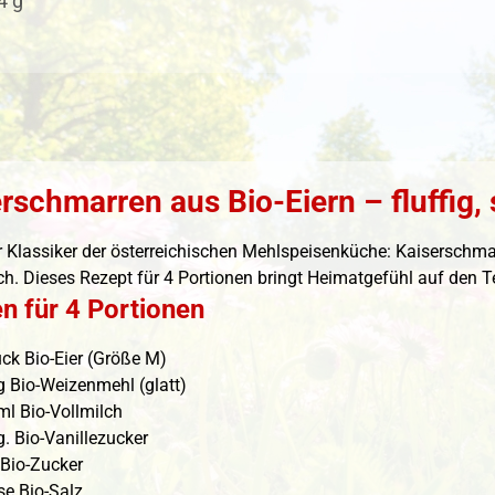
4 g
rschmarren aus Bio-Eiern – fluffig,
r Klassiker der österreichischen Mehlspeisenküche: Kaiserschmar
h. Dieses Rezept für 4 Portionen bringt Heimatgefühl auf den Te
n für 4 Portionen
ück Bio-Eier (Größe M)
g Bio-Weizenmehl (glatt)
ml Bio-Vollmilch
g. Bio-Vanillezucker
 Bio-Zucker
se Bio-Salz