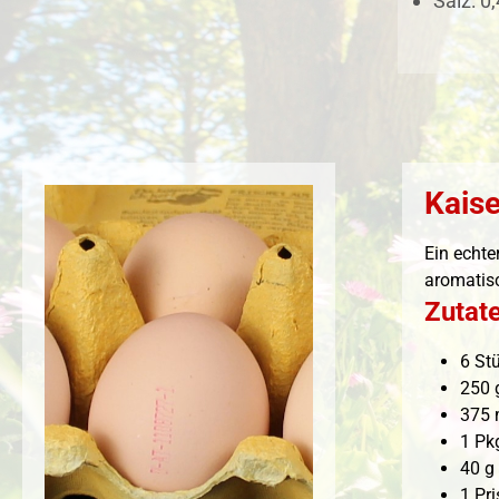
Salz: 0,
Kaise
Ein echte
aromatisc
Zutate
6 St
250 
375 
1 Pk
40 g
1 Pri