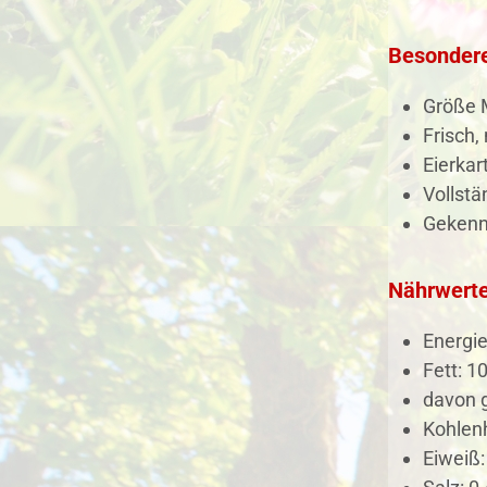
Besonder
Größe 
Frisch,
Eierka
Vollstä
Gekennz
Nährwerte
Energie
Fett: 10
davon g
Kohlenh
Eiweiß: