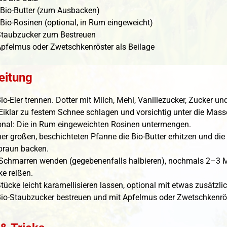
 Bio-Butter (zum Ausbacken)
 Bio-Rosinen (optional, in Rum eingeweicht)
Staubzucker zum Bestreuen
Apfelmus oder Zwetschkenröster als Beilage
eitung
io-Eier trennen. Dotter mit Milch, Mehl, Vanillezucker, Zucker un
Eiklar zu festem Schnee schlagen und vorsichtig unter die Mass
onal: Die in Rum eingeweichten Rosinen untermengen.
iner großen, beschichteten Pfanne die Bio-Butter erhitzen und di
braun backen.
Schmarren wenden (gegebenenfalls halbieren), nochmals 2–3 M
ke reißen.
Stücke leicht karamellisieren lassen, optional mit etwas zusätzl
Bio-Staubzucker bestreuen und mit Apfelmus oder Zwetschkenrös