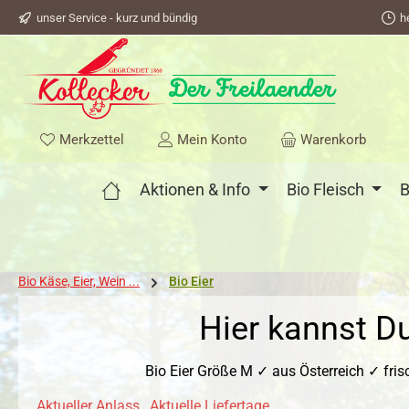
unser Service - kurz und bündig
h
springen
Zur Hauptnavigation springen
Du hast 0 Produkte auf dem Merkzettel
Merkzettel
Mein Konto
Warenkorb
Aktionen & Info
Bio Fleisch
B
Bio Käse, Eier, Wein ...
Bio Eier
Hier kannst D
Bio Eier Größe M ✓ aus Österreich ✓ frisc
Aktueller Anlass
,
Aktuelle Liefertage