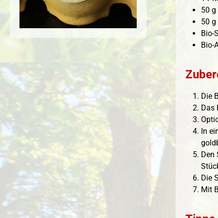
50 g
50 g
Bio-
Bio-
Zuber
Die B
Das 
Opti
In e
gold
Den 
Stüc
Die 
Mit 