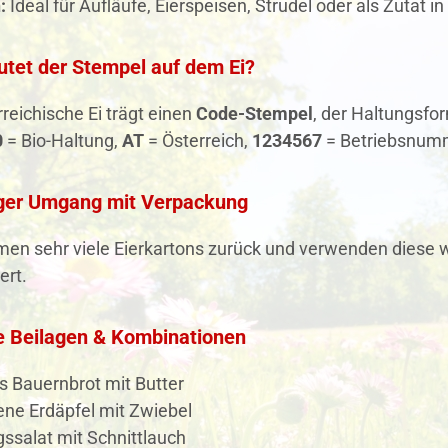
:
Ideal für Aufläufe, Eierspeisen, Strudel oder als Zutat i
tet der Stempel auf dem Ei?
reichische Ei trägt einen
Code-Stempel
, der Haltungsfo
0
= Bio-Haltung,
AT
= Österreich,
1234567
= Betriebsnumm
ger Umgang mit Verpackung
n sehr viele Eierkartons zurück und verwenden diese wie
ert.
e Beilagen & Kombinationen
s Bauernbrot mit Butter
ne Erdäpfel mit Zwiebel
gssalat mit Schnittlauch