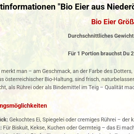
informationen "Bio Eier aus Niederö
Bio Eier Grö
Durchschnittliches Gewicht
Für 1 Portion brauchst Du
2
Ei merkt man – am Geschmack, an der Farbe des Dotters,
 österreichischer Bio-Haltung, sind frisch, naturbelas
t, als Rührei oder als Bindemittel im Teig – Qualität ma
ngsmöglichkeiten
ück:
Gekochtes Ei, Spiegelei oder cremiges Rührei – der k
:
Für Biskuit, Kekse, Kuchen oder Germteig – das Ei mach