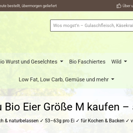
eute bestellt, übermorgen geliefert
Über u
io Wurst und Geselchtes
Bio Faschiertes
Wild
Low Fat, Low Carb, Gemüse und mehr
u Bio Eier Größe M kaufen – 
h & naturbelassen ✓ 53–63g pro Ei ✓ für Kochen & Backen ✓ vol