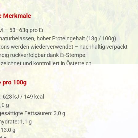
e Merkmale
M – 53–63g pro Ei
 naturbelassen, hoher Proteingehalt (13g / 100g)
rtons werden wiederverwendet – nachhaltig verpackt
ndig rückverfolgbar dank Ei-Stempel
eichnet und kontrolliert in Österreich
 pro 100g
: 623 kJ / 149 kcal
,0 g
esättigte Fettsäuren: 3,0 g
ydrate: 1,1 g
 13,0 g