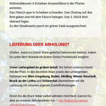
Währenddessen 4 Scheiben Amaranthbrot in der Pfanne
anrösten.
Das Fleisch quer in Scheiben schneiden. Das Chutney auf das
Brot geben und mit dem Fleisch belegen. Das 2. Stück Brot
obenauf legen.
Zu den Steaktoasts passt ein grüner Salat ausgezeichnet.
LIEFERUNG ODER ABHOLUNG?
Erfahre, wann Du Deine Ware geliefert bekommen kannst, indem
Du unter dem Warenkorb Button Deine Postleitzahl eingibst.
Unser Liefergebiet im groben Detail:
Wir liefern österreichweit
mit der Post. In den Bezirken Wien sowie den umliegenden
Gebieten wie
Wien Umgebung
,
Baden
,
Mödling
,
Wiener Neustadt
,
Bruck an der Leitha
und
Schwechat
übernehmen wir die
Lieferung mit unseren eigenen Zustellfahrzeugen.
Wenn Du die Ware lieber selbst abholen möchtest, kannst Du
dies an unseren Abholpunkten tun –
hier findest Du unsere
Abholmöglichkeiten.