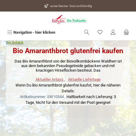
alt springen
unser Service - kurz und bündig
Du hast 0 Produkte
Navigation - hier klicken
Bio Gebäck
Bio Amaranthbrot glutenfrei kaufen
Das Bio Amaranthbrot von der Biovollkornbäckerei Waldherr ist
aus dem bekannten Pseudogetreide gebacken und mit
knackigen Hirseflocken bestreut. Das
Aktueller Anlass
,
Aktuelle Liefertage
Wenn Du Bio Amaranthbrot glutenfrei kaufst, hier die näheren
Details:
Artikelnummer: SW10344 ,
Haltbarkeit nach Lieferung: 3
Tage,
Nicht für den Versand mit der Post geeignet
Bildergalerie überspringen