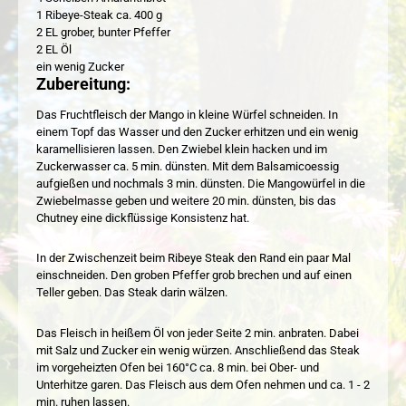
1 Ribeye-Steak ca. 400 g
2 EL grober, bunter Pfeffer
2 EL Öl
ein wenig Zucker
Zubereitung:
Das Fruchtfleisch der Mango in kleine Würfel schneiden. In
einem Topf das Wasser und den Zucker erhitzen und ein wenig
karamellisieren lassen. Den Zwiebel klein hacken und im
Zuckerwasser ca. 5 min. dünsten. Mit dem Balsamicoessig
aufgießen und nochmals 3 min. dünsten. Die Mangowürfel in die
Zwiebelmasse geben und weitere 20 min. dünsten, bis das
Chutney eine dickflüssige Konsistenz hat.
In der Zwischenzeit beim Ribeye Steak den Rand ein paar Mal
einschneiden. Den groben Pfeffer grob brechen und auf einen
Teller geben. Das Steak darin wälzen.
Das Fleisch in heißem Öl von jeder Seite 2 min. anbraten. Dabei
mit Salz und Zucker ein wenig würzen. Anschließend das Steak
im vorgeheizten Ofen bei 160°C ca. 8 min. bei Ober- und
Unterhitze garen. Das Fleisch aus dem Ofen nehmen und ca. 1 - 2
min. ruhen lassen.