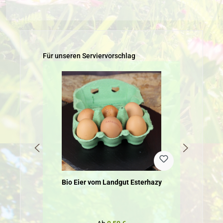
Produktgalerie überspringen
Für unseren Serviervorschlag
Bio Eier vom Landgut Esterhazy
B