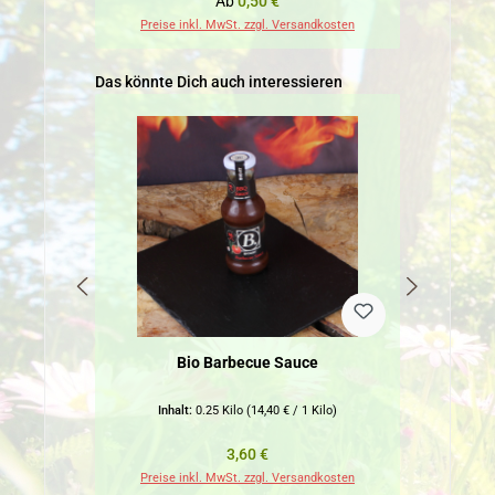
Regulärer Preis:
Ab
0,50 €
Preise inkl. MwSt. zzgl. Versandkosten
Pr
Produktgalerie überspringen
Das könnte Dich auch interessieren
Bio Barbecue Sauce
Bio 
Inhalt:
0.25 Kilo
(14,40 € / 1 Kilo)
Regulärer Preis:
3,60 €
Preise inkl. MwSt. zzgl. Versandkosten
Pr