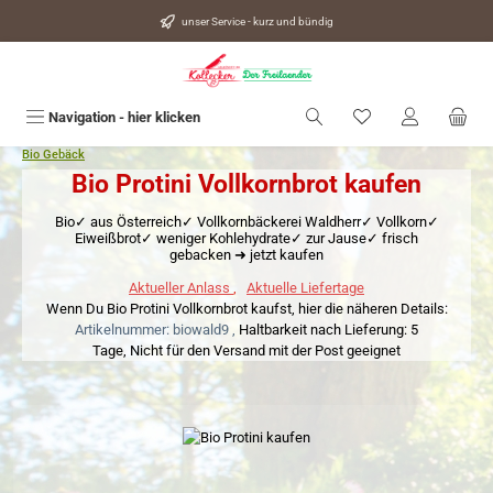
alt springen
unser Service - kurz und bündig
Du hast 0 Produkte
Navigation - hier klicken
Bio Gebäck
Bio Protini Vollkornbrot kaufen
Bio✓ aus Österreich✓ Vollkornbäckerei Waldherr✓ Vollkorn✓
Eiweißbrot✓ weniger Kohlehydrate✓ zur Jause✓ frisch
gebacken ➜ jetzt kaufen
Aktueller Anlass
,
Aktuelle Liefertage
Wenn Du Bio Protini Vollkornbrot kaufst, hier die näheren Details:
Artikelnummer: biowald9 ,
Haltbarkeit nach Lieferung: 5
Tage,
Nicht für den Versand mit der Post geeignet
Bildergalerie überspringen