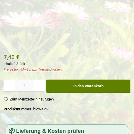
7,40 €
Inhalt:
1 Stück
Preise inkl. MwSt. zzgl. Versandkosten
Produkt Anzahl: Gib den gewünschten Wert ein oder benutze die Schaltflächen um die Anzahl zu erh
In den Warenkorb
Zum Merkzettel hinzufügen
Produktnummer:
biowald9
📦 Lieferung & Kosten prüfen