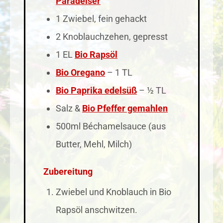
Paradeiser
1 Zwiebel, fein gehackt
2 Knoblauchzehen, gepresst
1 EL
Bio Rapsöl
Bio Oregano
– 1 TL
Bio Paprika edelsüß
– ½ TL
Salz &
Bio Pfeffer gemahlen
500ml Béchamelsauce (aus
Butter, Mehl, Milch)
Zubereitung
Zwiebel und Knoblauch in Bio
Rapsöl anschwitzen.