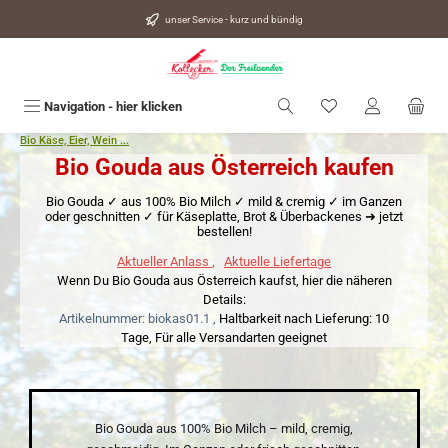
alt springen
unser Service - kurz und bündig
Du hast 0 Produkte
Navigation - hier klicken
Bio Käse, Eier, Wein ...
Bio Gouda aus Österreich kaufen
Bio Gouda ✓ aus 100% Bio Milch ✓ mild & cremig ✓ im Ganzen
oder geschnitten ✓ für Käseplatte, Brot & Überbackenes ➜ jetzt
bestellen!
Aktueller Anlass
,
Aktuelle Liefertage
Wenn Du Bio Gouda aus Österreich kaufst, hier die näheren
Details:
Artikelnummer: biokas01.1 ,
Haltbarkeit nach Lieferung: 10
Tage,
Für alle Versandarten geeignet
Bio Gouda aus 100% Bio Milch – mild, cremig,