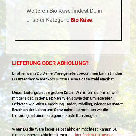
Weiteren Bio-Käse findest Du in
unserer Kategorie
Bio Käse
.
LIEFERUNG ODER ABHOLUNG?
Erfahre, wann Du Deine Ware geliefert bekommen kannst, indem
Du unter dem Warenkorb Button Deine Postleitzahl eingibst.
Unser Liefergebiet im groben Detail:
Wir liefern österreichweit
mit der Post. In den Bezirken Wien sowie den umliegenden
Gebieten wie
Wien Umgebung
,
Baden
,
Mödling
,
Wiener Neustadt
,
Bruck an der Leitha
und
Schwechat
übernehmen wir die
Lieferung mit unseren eigenen Zustellfahrzeugen.
Wenn Du die Ware lieber selbst abholen möchtest, kannst Du
dies an unseren Abholpunkten tun –
hier findest Du unsere