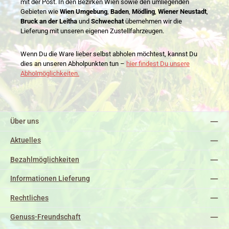
mit der Post. In den Bezirken Wien sowie den umliegenden
Gebieten wie
Wien Umgebung
,
Baden
,
Mödling
,
Wiener Neustadt
,
Bruck an der Leitha
und
Schwechat
übernehmen wir die
Lieferung mit unseren eigenen Zustellfahrzeugen.
Wenn Du die Ware lieber selbst abholen möchtest, kannst Du
dies an unseren Abholpunkten tun –
hier findest Du unsere
Abholmöglichkeiten.
Über uns
Aktuelles
Bezahlmöglichkeiten
Informationen Lieferung
Rechtliches
Genuss-Freundschaft