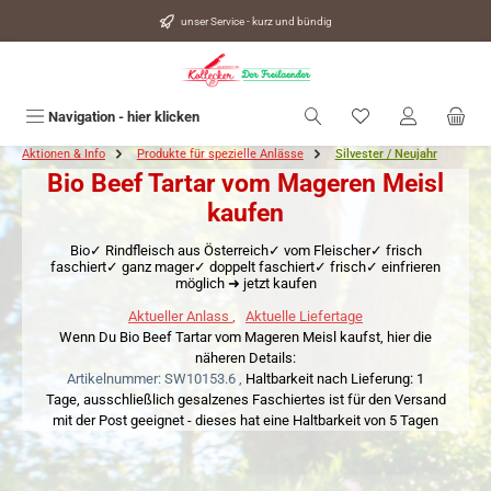
alt springen
unser Service - kurz und bündig
Du hast 0 Produkte
Navigation - hier klicken
Aktionen & Info
Produkte für spezielle Anlässe
Silvester / Neujahr
Bio Beef Tartar vom Mageren Meisl
kaufen
Bio✓ Rindfleisch aus Österreich✓ vom Fleischer✓ frisch
faschiert✓ ganz mager✓ doppelt faschiert✓ frisch✓ einfrieren
möglich ➜ jetzt kaufen
Aktueller Anlass
,
Aktuelle Liefertage
Wenn Du Bio Beef Tartar vom Mageren Meisl kaufst, hier die
näheren Details:
Artikelnummer: SW10153.6 ,
Haltbarkeit nach Lieferung: 1
Tage,
ausschließlich gesalzenes Faschiertes ist für den Versand
mit der Post geeignet - dieses hat eine Haltbarkeit von 5 Tagen