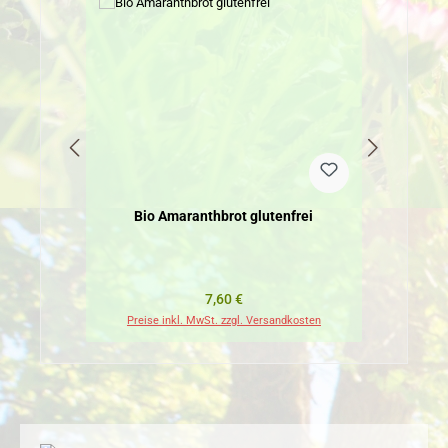
Bio Amaranthbrot glutenfrei
Regulärer Preis:
7,60 €
Preise inkl. MwSt. zzgl. Versandkosten
Pr