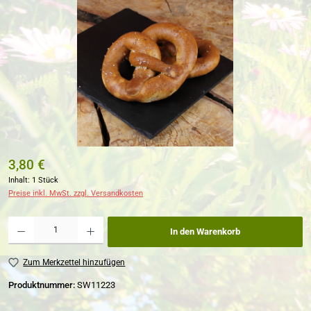
3,80 €
Inhalt:
1 Stück
Preise inkl. MwSt. zzgl. Versandkosten
Produkt Anzahl: Gib den gewünschten Wert ein oder benutze die Schaltflächen um die Anzahl zu erh
In den Warenkorb
Zum Merkzettel hinzufügen
Produktnummer:
SW11223