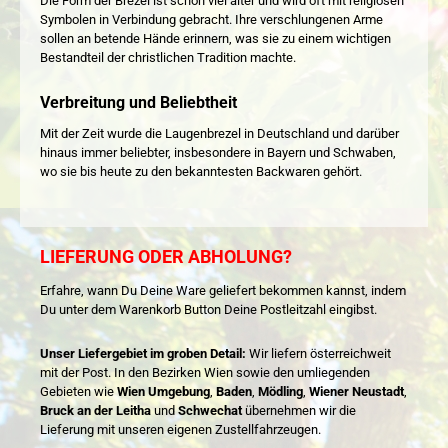
Die Form der Brezel ist schon viel älter und wird oft mit religiösen
Symbolen in Verbindung gebracht. Ihre verschlungenen Arme
sollen an betende Hände erinnern, was sie zu einem wichtigen
Bestandteil der christlichen Tradition machte.
Verbreitung und Beliebtheit
Mit der Zeit wurde die Laugenbrezel in Deutschland und darüber
hinaus immer beliebter, insbesondere in Bayern und Schwaben,
wo sie bis heute zu den bekanntesten Backwaren gehört.
LIEFERUNG ODER ABHOLUNG?
Erfahre, wann Du Deine Ware geliefert bekommen kannst, indem
Du unter dem Warenkorb Button Deine Postleitzahl eingibst.
Unser Liefergebiet im groben Detail:
Wir liefern österreichweit
mit der Post. In den Bezirken Wien sowie den umliegenden
Gebieten wie
Wien Umgebung
,
Baden
,
Mödling
,
Wiener Neustadt
,
Bruck an der Leitha
und
Schwechat
übernehmen wir die
Lieferung mit unseren eigenen Zustellfahrzeugen.