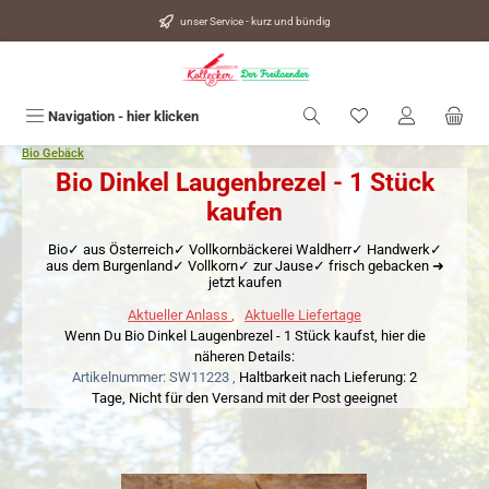
alt springen
unser Service - kurz und bündig
Du hast 0 Produkte
Navigation - hier klicken
Bio Gebäck
Bio Dinkel Laugenbrezel - 1 Stück
kaufen
Bio✓ aus Österreich✓ Vollkornbäckerei Waldherr✓ Handwerk✓
aus dem Burgenland✓ Vollkorn✓ zur Jause✓ frisch gebacken ➜
jetzt kaufen
Aktueller Anlass
,
Aktuelle Liefertage
Wenn Du Bio Dinkel Laugenbrezel - 1 Stück kaufst, hier die
näheren Details:
Artikelnummer: SW11223 ,
Haltbarkeit nach Lieferung: 2
Tage,
Nicht für den Versand mit der Post geeignet
Bildergalerie überspringen