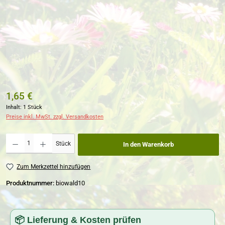
1,65 €
Inhalt:
1 Stück
Preise inkl. MwSt. zzgl. Versandkosten
Produkt Anzahl: Gib den gewünschten Wert ein oder benutze die Schaltflächen um die Anzahl zu erh
Stück
In den Warenkorb
Zum Merkzettel hinzufügen
Produktnummer:
biowald10
📦 Lieferung & Kosten prüfen