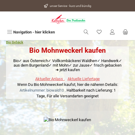
alt springen
unser Service - kurz und bündig
Du hast 0 Produkte
Navigation - hier klicken
Bio Gebäck
Bio Mohnweckerl kaufen
Bio✓ aus Österreich✓ Vollkornbäckerei Waldherr✓ Handwerk✓
aus dem Burgenland✓ mit Mohn✓ zur Jause✓ frisch gebacken
➜ jetzt kaufen
Aktueller Anlass
,
Aktuelle Liefertage
Wenn Du Bio Mohnweckerl kaufst, hier die näheren Details:
Artikelnummer: biowald10 ,
Haltbarkeit nach Lieferung: 1
Tage,
Für alle Versandarten geeignet
Bildergalerie überspringen