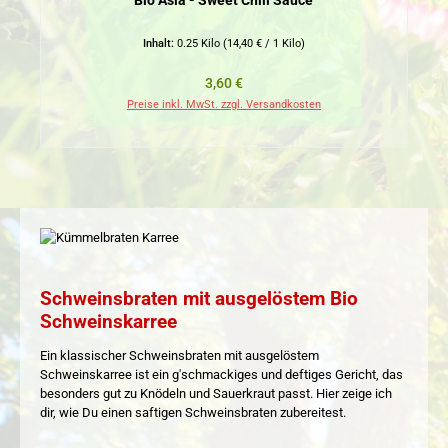
Bio Asia - Sweet Chili Sauce
Inhalt:
0.25 Kilo
(14,40 € / 1 Kilo)
Regulärer Preis:
3,60 €
Preise inkl. MwSt. zzgl. Versandkosten
Pr
Schweinsbraten mit ausgelöstem Bio
Schweinskarree
Ein klassischer Schweinsbraten mit ausgelöstem
Schweinskarree ist ein g'schmackiges und deftiges Gericht, das
besonders gut zu Knödeln und Sauerkraut passt. Hier zeige ich
dir, wie Du einen saftigen Schweinsbraten zubereitest.