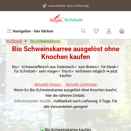
alt springen
unser Service - kurz und bündig
Du hast 0 Produkte
Navigation - hier klicken
Bio Fleisch
Bio Schweinefleisch
Bio Schweinskarree ausgelöst ohne
Knochen kaufen
Bio✓ Schweinefleisch aus Österreich✓ zum Braten✓ für Steak✓
für Schnitzel✓ sehr mager✓ frisch✓ einfrieren möglich ➜ jetzt
kaufen
Aktueller Anlass
,
Aktuelle Liefertage
Wenn Du Bio Schweinskarree ausgelöst ohne Knochen kaufst,
hier die näheren Details:
Artikelnummer: bio286 ,
Haltbarkeit nach Lieferung: 5 Tage,
Für
alle Versandarten geeignet
Bildergalerie überspringen