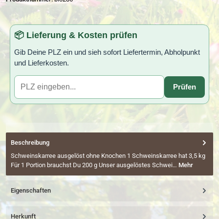
📦 Lieferung & Kosten prüfen
Gib Deine PLZ ein und sieh sofort Liefertermin, Abholpunkt
und Lieferkosten.
Prüfen
Beschreibung
Schweinskarree ausgelöst ohne Knochen 1 Schweinskarree hat 3,5 kg
Für 1 Portion brauchst Du 200 g Unser ausgelöstes Schwei…
Mehr
Eigenschaften
Herkunft