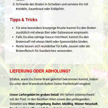
Schneide den Braten in Scheiben und serviere ihn mit
Knödeln, Sauerkraut oder Erdäpfeln.
Tipps & Tricks
Für eine besonders knusprige Kruste kannst Du den Braten
zusätzlich mit etwas Bier oder Salzwasser einpinseln.
Falls Du eine sämige Sauce möchtest, kannst Du den
Bratensaft mit etwas Mehl oder Speisestärke binden.
Reste lassen sich wunderbar für kalte Jausen oder als
Bratenfleisch für Sandwiches verwenden.
LIEFERUNG ODER ABHOLUNG?
Erfahre, wann Du Deine Ware geliefert bekommen kannst, indem
Du unter dem Warenkorb Button Deine Postleitzahl eingibst.
Unser Liefergebiet im groben Detail:
Wir liefern österreichweit
mit der Post. In den Bezirken Wien sowie den umliegenden
Gebieten wie
Wien Umgebung
,
Baden
,
Mödling
,
Wiener Neustadt
,