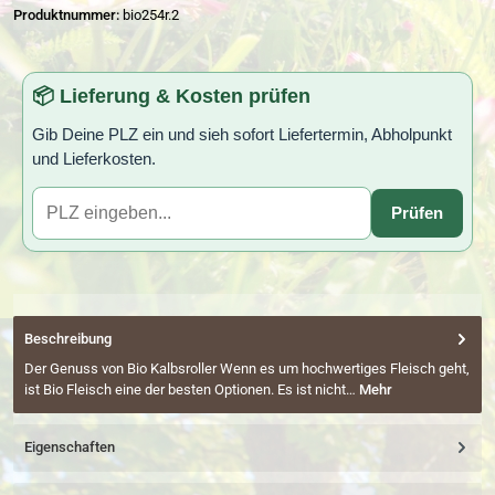
Produktnummer:
bio254r.2
📦 Lieferung & Kosten prüfen
Gib Deine PLZ ein und sieh sofort Liefertermin, Abholpunkt
und Lieferkosten.
Prüfen
Beschreibung
Der Genuss von Bio Kalbsroller Wenn es um hochwertiges Fleisch geht,
ist Bio Fleisch eine der besten Optionen. Es ist nicht…
Mehr
Eigenschaften