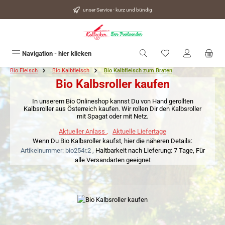
alt springen
unser Service - kurz und bündig
Du hast 0 Produkte
Navigation - hier klicken
Bio Fleisch
Bio Kalbfleisch
Bio Kalbfleisch zum Braten
Bio Kalbsroller kaufen
In unserem Bio Onlineshop kannst Du von Hand gerollten
Kalbsroller aus Österreich kaufen. Wir rollen Dir den Kalbsroller
mit Spagat oder mit Netz.
Aktueller Anlass
,
Aktuelle Liefertage
Wenn Du Bio Kalbsroller kaufst, hier die näheren Details:
Artikelnummer: bio254r.2 ,
Haltbarkeit nach Lieferung: 7 Tage,
Für
alle Versandarten geeignet
Bildergalerie überspringen