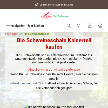
alt springen
unser Service - kurz und bündig
Du hast 0 Produkte
Navigation - hier klicken
Bio Fleisch
Bio Schweinefleisch
Bio Schweineschale Kaiserteil
kaufen
Bio✓ Schweinefleisch aus Österreich✓ im Ganzen✓ für
Naturschnitzel✓ für Cordon Blue✓ zum Backen✓ frisch✓
einfrieren möglich ➜ jetzt kaufen
Aktueller Anlass
,
Aktuelle Liefertage
Wenn Du Bio Schweineschale Kaiserteil kaufst, hier die näheren
Details:
Artikelnummer: bio155.2 ,
Haltbarkeit nach Lieferung: 5 Tage,
Für
alle Versandarten geeignet
Bildergalerie überspringen