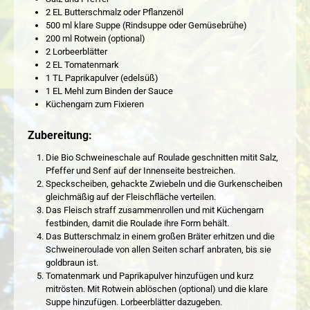
2 EL Butterschmalz oder Pflanzenöl
500 ml klare Suppe (Rindsuppe oder Gemüsebrühe)
200 ml Rotwein (optional)
2 Lorbeerblätter
2 EL Tomatenmark
1 TL Paprikapulver (edelsüß)
1 EL Mehl zum Binden der Sauce
Küchengarn zum Fixieren
Zubereitung:
Die Bio Schweineschale auf Roulade geschnitten mitit Salz,
Pfeffer und Senf auf der Innenseite bestreichen.
Speckscheiben, gehackte Zwiebeln und die Gurkenscheiben
gleichmäßig auf der Fleischfläche verteilen.
Das Fleisch straff zusammenrollen und mit Küchengarn
festbinden, damit die Roulade ihre Form behält.
Das Butterschmalz in einem großen Bräter erhitzen und die
Schweineroulade von allen Seiten scharf anbraten, bis sie
goldbraun ist.
Tomatenmark und Paprikapulver hinzufügen und kurz
mitrösten. Mit Rotwein ablöschen (optional) und die klare
Suppe hinzufügen. Lorbeerblätter dazugeben.