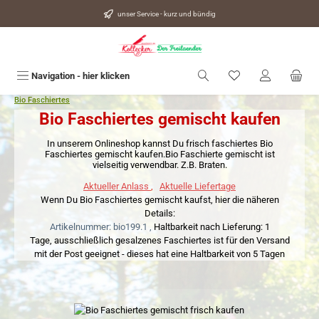
alt springen
unser Service - kurz und bündig
Du hast 0 Produkte
Navigation - hier klicken
Bio Faschiertes
Bio Faschiertes gemischt kaufen
In unserem Onlineshop kannst Du frisch faschiertes Bio
Faschiertes gemischt kaufen.Bio Faschierte gemischt ist
vielseitig verwendbar. Z.B. Braten.
Aktueller Anlass
,
Aktuelle Liefertage
Wenn Du Bio Faschiertes gemischt kaufst, hier die näheren
Details:
Artikelnummer: bio199.1 ,
Haltbarkeit nach Lieferung: 1
Tage,
ausschließlich gesalzenes Faschiertes ist für den Versand
mit der Post geeignet - dieses hat eine Haltbarkeit von 5 Tagen
Bildergalerie überspringen