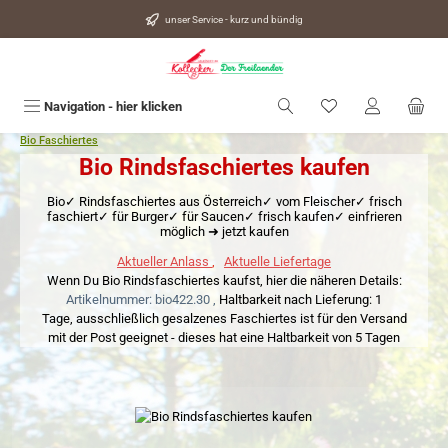
alt springen
unser Service - kurz und bündig
Du hast 0 Produkte
Navigation - hier klicken
Bio Faschiertes
Bio Rindsfaschiertes kaufen
Bio✓ Rindsfaschiertes aus Österreich✓ vom Fleischer✓ frisch
faschiert✓ für Burger✓ für Saucen✓ frisch kaufen✓ einfrieren
möglich ➜ jetzt kaufen
Aktueller Anlass
,
Aktuelle Liefertage
Wenn Du Bio Rindsfaschiertes kaufst, hier die näheren Details:
Artikelnummer: bio422.30 ,
Haltbarkeit nach Lieferung: 1
Tage,
ausschließlich gesalzenes Faschiertes ist für den Versand
mit der Post geeignet - dieses hat eine Haltbarkeit von 5 Tagen
Bildergalerie überspringen