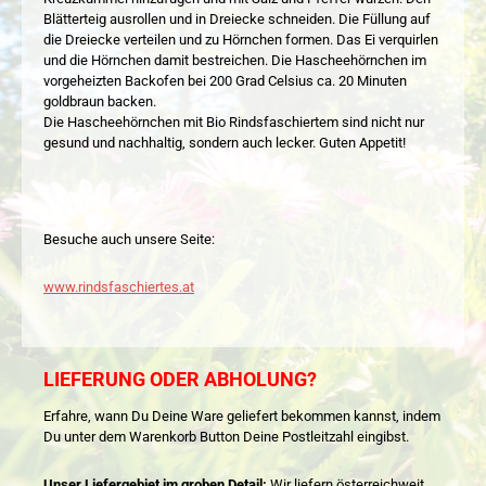
Blätterteig ausrollen und in Dreiecke schneiden. Die Füllung auf
die Dreiecke verteilen und zu Hörnchen formen. Das Ei verquirlen
und die Hörnchen damit bestreichen. Die Hascheehörnchen im
vorgeheizten Backofen bei 200 Grad Celsius ca. 20 Minuten
goldbraun backen.
Die Hascheehörnchen mit Bio Rindsfaschiertem sind nicht nur
gesund und nachhaltig, sondern auch lecker. Guten Appetit!
Besuche auch unsere Seite:
www.rindsfaschiertes.at
LIEFERUNG ODER ABHOLUNG?
Erfahre, wann Du Deine Ware geliefert bekommen kannst, indem
Du unter dem Warenkorb Button Deine Postleitzahl eingibst.
Unser Liefergebiet im groben Detail:
Wir liefern österreichweit