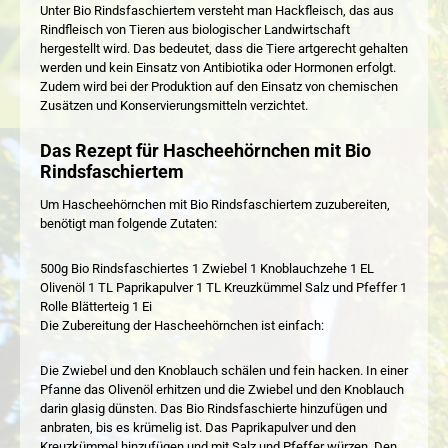
Unter Bio Rindsfaschiertem versteht man Hackfleisch, das aus
Rindfleisch von Tieren aus biologischer Landwirtschaft
hergestellt wird. Das bedeutet, dass die Tiere artgerecht gehalten
werden und kein Einsatz von Antibiotika oder Hormonen erfolgt.
Zudem wird bei der Produktion auf den Einsatz von chemischen
Zusätzen und Konservierungsmitteln verzichtet.
Das Rezept für Hascheehörnchen mit Bio
Rindsfaschiertem
Um Hascheehörnchen mit Bio Rindsfaschiertem zuzubereiten,
benötigt man folgende Zutaten:
500g Bio Rindsfaschiertes 1 Zwiebel 1 Knoblauchzehe 1 EL
Olivenöl 1 TL Paprikapulver 1 TL Kreuzkümmel Salz und Pfeffer 1
Rolle Blätterteig 1 Ei
Die Zubereitung der Hascheehörnchen ist einfach:
Die Zwiebel und den Knoblauch schälen und fein hacken. In einer
Pfanne das Olivenöl erhitzen und die Zwiebel und den Knoblauch
darin glasig dünsten. Das Bio Rindsfaschierte hinzufügen und
anbraten, bis es krümelig ist. Das Paprikapulver und den
Kreuzkümmel hinzufügen und mit Salz und Pfeffer würzen. Den