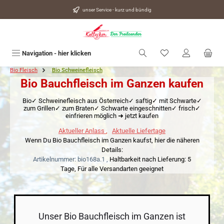
alt springen
unser Service - kurz und bündig
Du hast 0 Produkte
Navigation - hier klicken
Bio Fleisch
Bio Schweinefleisch
Bio Bauchfleisch im Ganzen kaufen
Bio✓ Schweinefleisch aus Österreich✓ saftig✓ mit Schwarte✓
zum Grillen✓ zum Braten✓ Schwarte eingeschnitten✓ frisch✓
einfrieren möglich ➜ jetzt kaufen
Aktueller Anlass
,
Aktuelle Liefertage
Wenn Du Bio Bauchfleisch im Ganzen kaufst, hier die näheren
Details:
Artikelnummer: bio168a.1 ,
Haltbarkeit nach Lieferung: 5
Tage,
Für alle Versandarten geeignet
Unser Bio Bauchfleisch im Ganzen ist