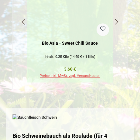
Bio Asia - Sweet Chili Sauce
Inhalt:
0.25 Kilo
(14,40 € / 1 Kilo)
Regulärer Preis:
3,60 €
Preise inkl. MwSt. zzgl. Versandkosten
Pr
Bio Schweinebauch als Roulade (für 4