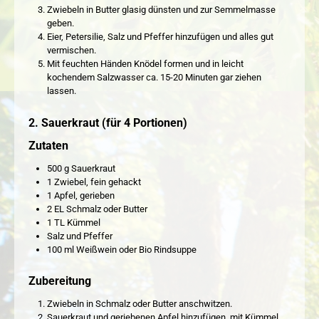
Zwiebeln in Butter glasig dünsten und zur Semmelmasse
geben.
Eier, Petersilie, Salz und Pfeffer hinzufügen und alles gut
vermischen.
Mit feuchten Händen Knödel formen und in leicht
kochendem Salzwasser ca. 15-20 Minuten gar ziehen
lassen.
2. Sauerkraut (für 4 Portionen)
Zutaten
500 g Sauerkraut
1 Zwiebel, fein gehackt
1 Apfel, gerieben
2 EL Schmalz oder Butter
1 TL Kümmel
Salz und Pfeffer
100 ml Weißwein oder Bio Rindsuppe
Zubereitung
Zwiebeln in Schmalz oder Butter anschwitzen.
Sauerkraut und geriebenen Apfel hinzufügen, mit Kümmel,