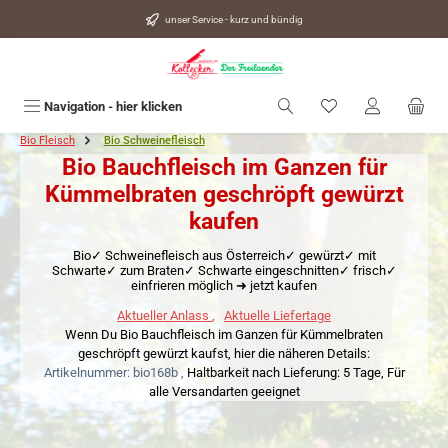
alt springen
unser Service - kurz und bündig
Du hast 0 Produkte
Navigation - hier klicken
Bio Fleisch
Bio Schweinefleisch
Bio Bauchfleisch im Ganzen für
Kümmelbraten geschröpft gewürzt
kaufen
Bio✓ Schweinefleisch aus Österreich✓ gewürzt✓ mit
Schwarte✓ zum Braten✓ Schwarte eingeschnitten✓ frisch✓
einfrieren möglich ➜ jetzt kaufen
Aktueller Anlass
,
Aktuelle Liefertage
Wenn Du Bio Bauchfleisch im Ganzen für Kümmelbraten
geschröpft gewürzt kaufst, hier die näheren Details:
Artikelnummer: bio168b ,
Haltbarkeit nach Lieferung: 5 Tage,
Für
alle Versandarten geeignet