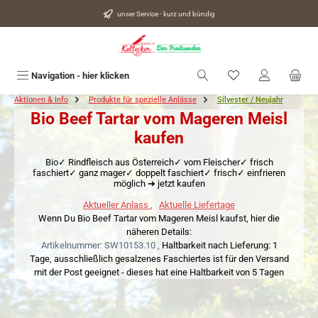
alt springen
unser Service - kurz und bündig
Du hast 0 Produkte
Navigation - hier klicken
Aktionen & Info
Produkte für spezielle Anlässe
Silvester / Neujahr
Bio Beef Tartar vom Mageren Meisl
kaufen
Bio✓ Rindfleisch aus Österreich✓ vom Fleischer✓ frisch
faschiert✓ ganz mager✓ doppelt faschiert✓ frisch✓ einfrieren
möglich ➜ jetzt kaufen
Aktueller Anlass
,
Aktuelle Liefertage
Wenn Du Bio Beef Tartar vom Mageren Meisl kaufst, hier die
näheren Details:
Artikelnummer: SW10153.10 ,
Haltbarkeit nach Lieferung: 1
Tage,
ausschließlich gesalzenes Faschiertes ist für den Versand
mit der Post geeignet - dieses hat eine Haltbarkeit von 5 Tagen