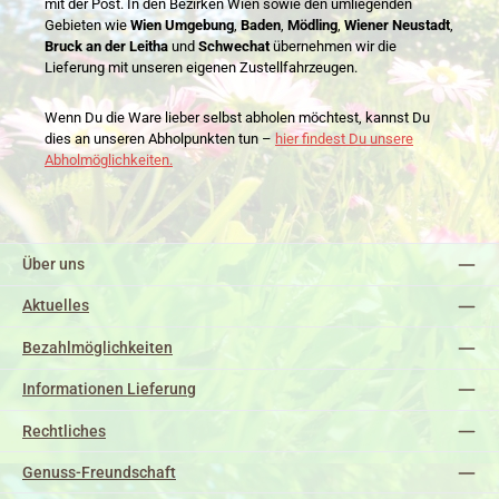
mit der Post. In den Bezirken Wien sowie den umliegenden
Gebieten wie
Wien Umgebung
,
Baden
,
Mödling
,
Wiener Neustadt
,
Bruck an der Leitha
und
Schwechat
übernehmen wir die
Lieferung mit unseren eigenen Zustellfahrzeugen.
Wenn Du die Ware lieber selbst abholen möchtest, kannst Du
dies an unseren Abholpunkten tun –
hier findest Du unsere
Abholmöglichkeiten.
Über uns
Aktuelles
Bezahlmöglichkeiten
Informationen Lieferung
Rechtliches
Genuss-Freundschaft