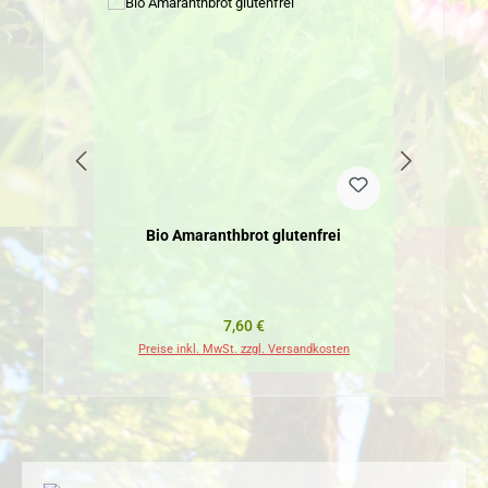
Bio Amaranthbrot glutenfrei
Regulärer Preis:
7,60 €
Preise inkl. MwSt. zzgl. Versandkosten
Pr