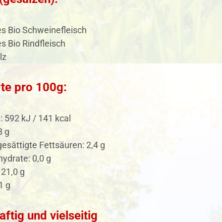
s Bio Schweinefleisch
 Bio Rindfleisch
lz
te pro 100g:
: 592 kJ / 141 kcal
8 g
esättigte Fettsäuren: 2,4 g
ydrate: 0,0 g
 21,0 g
1 g
aftig und vielseitig