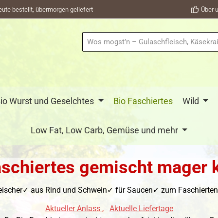
eute bestellt, übermorgen geliefert
Über u
io Wurst und Geselchtes
Bio Faschiertes
Wild
Low Fat, Low Carb, Gemüse und mehr
aschiertes gemischt mager 
eischer✓ aus Rind und Schwein✓ für Saucen✓ zum Faschierten B
Aktueller Anlass
,
Aktuelle Liefertage