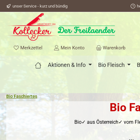
unser Service - kurz und bündig
h
springen
Zur Hauptnavigation springen
Du hast 0 Produkte auf dem Merkzettel
Merkzettel
Mein Konto
Warenkorb
Aktionen & Info
Bio Fleisch
B
Bio Faschiertes
Bio F
Bio✓ aus Österreich✓ vom Fl