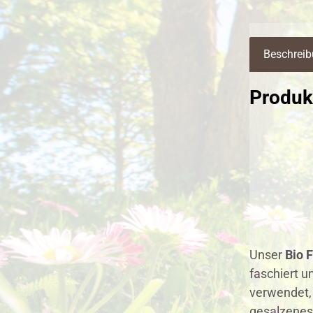
Beschrei
Produk
Unser
Bio 
faschiert u
verwendet, 
gesalzenes