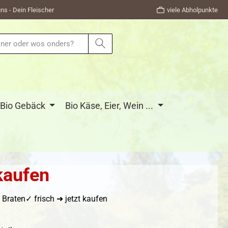
ns - Dein Fleischer
viele Abholpunkte
Bio Gebäck
Bio Käse, Eier, Wein ...
kaufen
raten✓ frisch ➜ jetzt kaufen