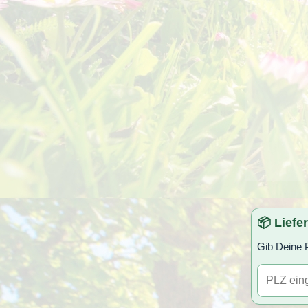
📦 Liefe
Gib Deine P