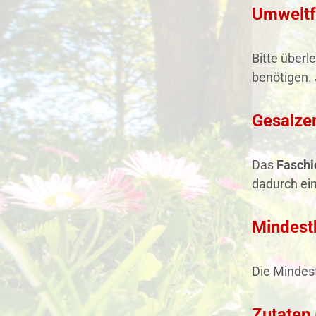
Umweltf
Bitte überl
benötigen. 
Gesalzen
Das
Faschi
dadurch ei
Mindest
Die Mindes
Zutaten 