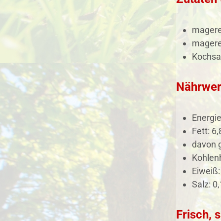
magere
mageres
Kochsa
Nährwer
Energie
Fett: 6,
davon g
Kohlenh
Eiweiß:
Salz: 0,
Frisch, s