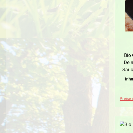
Wei
Bio 
Dein
Sauc
Rohro
Inha
Zitro
Preise 
Bra
Ro
Gew