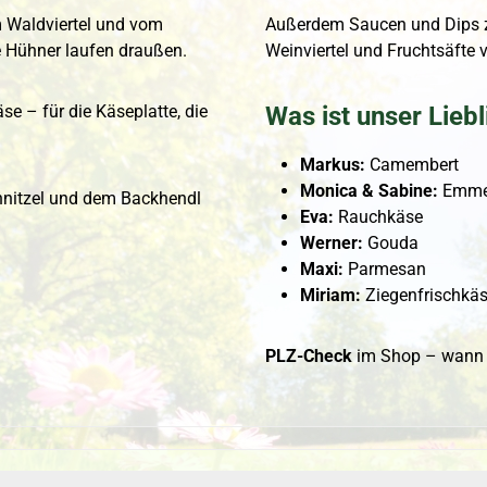
 Waldviertel und vom
Außerdem Saucen und Dips z
e Hühner laufen draußen.
Weinviertel und Fruchtsäfte v
 – für die Käseplatte, die
Was ist unser Lieb
Markus:
Camembert
Monica & Sabine:
Emmen
hnitzel und dem Backhendl
Eva:
Rauchkäse
Werner:
Gouda
Maxi:
Parmesan
Miriam:
Ziegenfrischkäs
PLZ-Check
im Shop – wann k