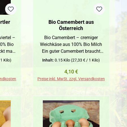
ren.
Für die Flaschen wird kein Pfand
verrechnet.
rtler
Bio Camembert aus
Österreich
iertel –
Bio Camembert – cremiger
0% Bio
Weichkäse aus 100% Bio Milch
ckt man
Ein guter Camembert braucht
ckt man
nicht viel – nur gute Milch, die
 1 Kilo)
Inhalt:
0.15 Kilo
(27,33 € / 1 Kilo)
er von
richtige Reife und etwas Geduld.
reis:
Regulärer Preis:
4,10 €
dviertel
Unser Bio Camembert wird aus
rd aus
100% Bio Milch hergestellt, mit
sandkosten
Preise inkl. MwSt. zzgl. Versandkosten
ellt und
Milchsäurebakterien, Edelkulturen
igen,
und Lab – keine langen
it, der
Zutatenlisten, keine unnötigen
Zusätze. Das Ergebnis ist ein
ten den
Weichkäse mit cremigem Kern,
seitig
mild-würzigem Geschmack und
dem typischen weißen