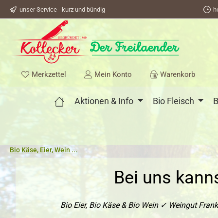
unser Service - kurz und bündig
h
springen
Zur Hauptnavigation springen
Du hast 0 Produkte auf dem Merkzettel
Merkzettel
Mein Konto
Warenkorb
Aktionen & Info
Bio Fleisch
B
Bio Käse, Eier, Wein ...
Bei uns kanns
Bio Eier, Bio Käse & Bio Wein ✓ Weingut Frank,