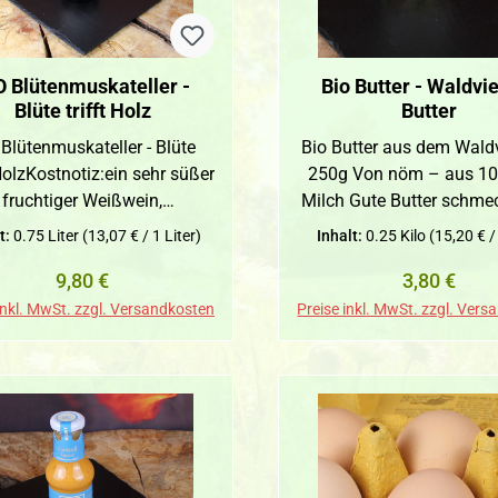
on 6 Wochen verzehren.
von 6 Wochen verzeh
O Blütenmuskateller -
Bio Butter - Waldvie
Blüte trifft Holz
Butter
 Blütenmuskateller - Blüte
Bio Butter aus dem Waldv
 HolzKostnotiz:ein sehr süßer
250g Von nöm – aus 10
fruchtiger Weißwein,
Milch Gute Butter schme
rockenVinifikation: Alkohol
– und diese hier schme
t:
0.75 Liter
(13,07 € / 1 Liter)
Inhalt:
0.25 Kilo
(15,20 € /
2,5 Vol% Säure 5,8 g/l
besonders. Die Bio Butt
Regulärer Preis:
Regulärer P
9,80 €
3,80 €
ucker 1,1 g/l, trocken Nicht
nöm stammt aus dem Wal
stellbar für Abholpunkt
in Niederösterreich, wi
inkl. MwSt. zzgl. Versandkosten
Preise inkl. MwSt. zzgl. Ver
Der Preis bezieht sich auf 1
bester Bio Milch hergest
he Bio Blütenmuskateller -
bringt einen vollmund
,75l - inkl. Mwst. Für die
natürlichen Geschmack m
aschen wird kein Einsatz
bei einfachen wie
chnet. Die Glasflaschen vom
anspruchsvollen Gerich
eingut Frank bitte aus
Unterschied macht. Viel
ltschutzgründen und dem
einsetzbar Streichen: Auf