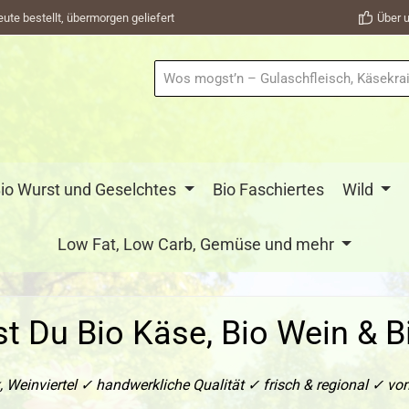
eute bestellt, übermorgen geliefert
Über u
io Wurst und Geselchtes
Bio Faschiertes
Wild
Low Fat, Low Carb, Gemüse und mehr
t Du Bio Käse, Bio Wein & B
 Weinviertel ✓ handwerkliche Qualität ✓ frisch & regional ✓ vo