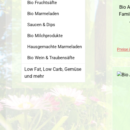
Bio Fruchtsäfte
Bio 
Bio Marmeladen
Familie 
Saucen & Dips
Ge
Jo
Bio Milchprodukte
e
Hausgemachte Marmeladen
Verpackung
Preise 
Apfel
Bio Wein & Traubensäfte
1 
Low Fat, Low Carb, Gemüse
Glasf
und mehr
Umwel
dass
reto
ges
abgeben kö
Jo
Hof