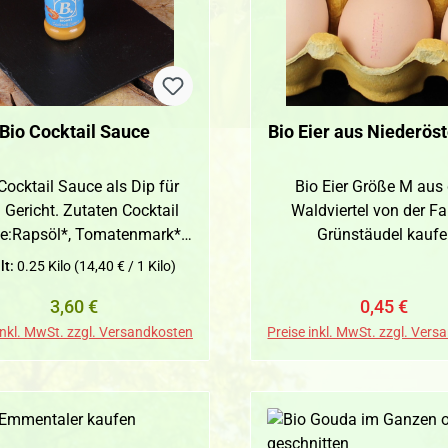
ngut zuliebe retournieren.
frischem Brot oder Ge
cremig und aromatisch,
Butter sein soll. Kochen &
Backen: Zum Verfeiner
Saucen und Suppen od
Bio Cocktail Sauce
Bio Eier aus Niederöst
köstliche Mehlspeisen. Anbraten:
Gibt Fleisch, Fisch und
Cocktail Sauce als Dip für
Bio Eier Größe M aus
eine goldbraune, nus
 Gericht. Zutaten Cocktail
Waldviertel von der Fa
aromatische Kruste. Zutaten
e:Rapsöl*, Tomatenmark*,
Grünstäudel kauf
100% Bio Milch Allergen
hrzucker*, Weißweinessig*,
Besondere Merkmale 250g – von
lt:
0.25 Kilo
(14,40 € / 1 Kilo)
Apfelessig*, Wasser,
nöm, aus dem Waldviertel 
Regulärer Preis:
Verkaufspr
Regulä
3,60 €
0,45 €
nensaft*, Maisstärke*, Senf*
100% Bio Milch – vollm
(Wasser, Senfsaat*,
natürlich Regional & aus
inkl. MwSt. zzgl. Versandkosten
Preise inkl. MwSt. zzgl. Ver
nntweinessig*, Steinsalz,
kontrolliert biologis
hrohrzucker*, Gewürze*,
Landwirtschaft Vielseitig: zum
ürzextrakte*), Steinsalz,
Streichen, Kochen, Ba
Milcheiweiß, Rotwein,
Anbraten Nährwerte pro 100g