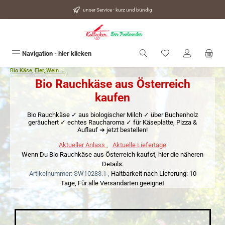
alt springen
unser Service - kurz und bündig
Du hast 0 Produkte
Navigation - hier klicken
Bio Käse, Eier, Wein ...
Bio Rauchkäse aus Österreich
kaufen
Bio Rauchkäse ✓ aus biologischer Milch ✓ über Buchenholz
geräuchert ✓ echtes Raucharoma ✓ für Käseplatte, Pizza &
Auflauf ➜ jetzt bestellen!
Aktueller Anlass
,
Aktuelle Liefertage
Wenn Du Bio Rauchkäse aus Österreich kaufst, hier die näheren
Details:
Artikelnummer: SW10283.1 ,
Haltbarkeit nach Lieferung: 10
Tage,
Für alle Versandarten geeignet