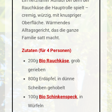
Ein herzhafter Auflauf bei dem der
Rauchkäse die Hauptrolle spielt –
cremig, würzig, mit knuspriger
Oberfläche. Wärmendes
Alltagsgericht, das die ganze
Familie satt macht.
Zutaten (für 4 Personen)
200g
Bio Rauchkäse
, grob
gerieben
800g Erdäpfel, in dünne
Scheiben gehobelt
100g
Bio Schinkenspeck
, in
Würfeln