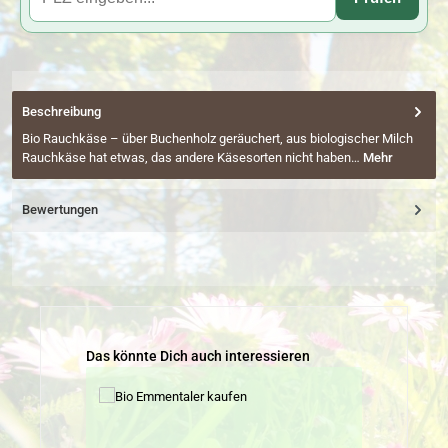
Beschreibung
Bio Rauchkäse – über Buchenholz geräuchert, aus biologischer Milch
Rauchkäse hat etwas, das andere Käsesorten nicht haben…
Mehr
Bewertungen
Produktgalerie überspringen
Das könnte Dich auch interessieren