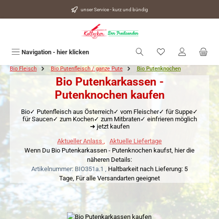
alt springen
unser Service - kurz und bündig
Du hast 0 Produkte
Navigation - hier klicken
Bio Fleisch
Bio Putenfleisch / ganze Pute
Bio Putenknochen
Bio Putenkarkassen -
Putenknochen kaufen
Bio✓ Putenfleisch aus Österreich✓ vom Fleischer✓ für Suppe✓
für Saucen✓ zum Kochen✓ zum Mitbraten✓ einfrieren möglich
➜ jetzt kaufen
Aktueller Anlass
,
Aktuelle Liefertage
Wenn Du Bio Putenkarkassen - Putenknochen kaufst, hier die
näheren Details:
Artikelnummer: BIO351a.1 ,
Haltbarkeit nach Lieferung: 5
Tage,
Für alle Versandarten geeignet
Bildergalerie überspringen