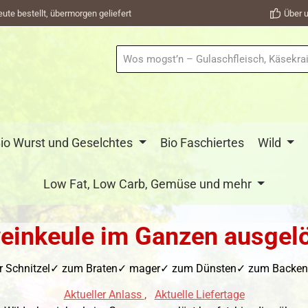
eute bestellt, übermorgen geliefert
Über u
io Wurst und Geselchtes
Bio Faschiertes
Wild
Low Fat, Low Carb, Gemüse und mehr
einkeule im Ganzen ausgelö
ür Schnitzel✓ zum Braten✓ mager✓ zum Dünsten✓ zum Backen✓ f
Aktueller Anlass
,
Aktuelle Liefertage