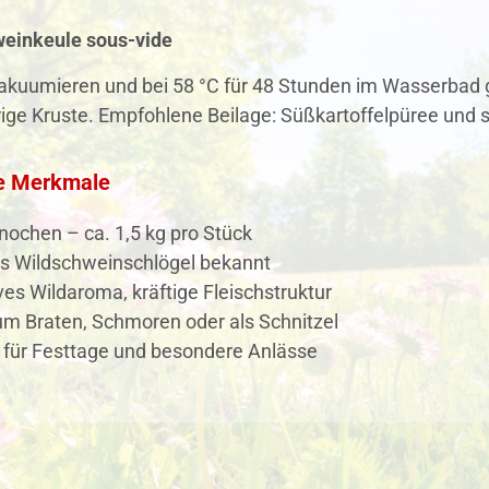
weinkeule sous-vide
akuumieren und bei 58 °C für 48 Stunden im Wasserbad g
ige Kruste. Empfohlene Beilage: Süßkartoffelpüree und sa
e Merkmale
ochen – ca. 1,5 kg pro Stück
ls Wildschweinschlögel bekannt
ves Wildaroma, kräftige Fleischstruktur
um Braten, Schmoren oder als Schnitzel
 für Festtage und besondere Anlässe