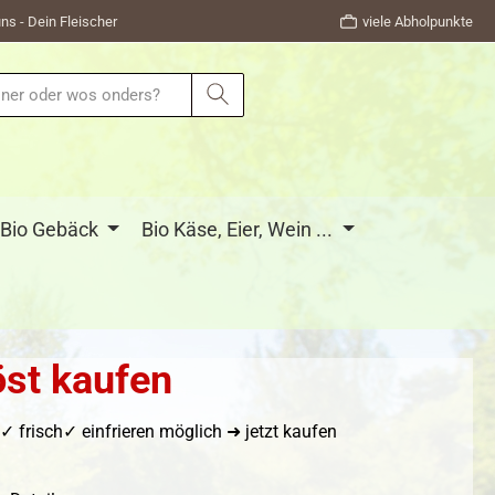
ns - Dein Fleischer
viele Abholpunkte
Bio Gebäck
Bio Käse, Eier, Wein ...
st kaufen
risch✓ einfrieren möglich ➜ jetzt kaufen