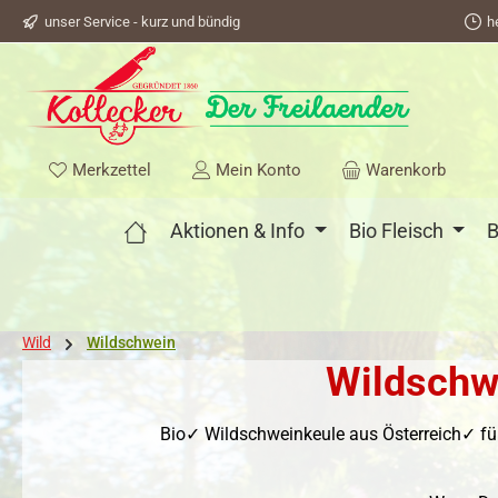
unser Service - kurz und bündig
h
springen
Zur Hauptnavigation springen
Du hast 0 Produkte auf dem Merkzettel
Merkzettel
Mein Konto
Warenkorb
Aktionen & Info
Bio Fleisch
B
Wild
Wildschwein
Wildschw
Bio✓ Wildschweinkeule aus Österreich✓ f