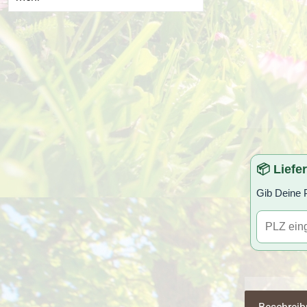
📦 Liefe
Gib Deine P