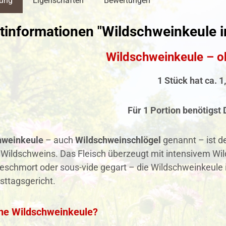
bung
Eigenschaften
Bewertungen
tinformationen "Wildschweinkeule 
Wildschweinkeule – 
1 Stück hat ca. 1
Für 1 Portion benötigst 
hweinkeule
– auch
Wildschweinschlögel
genannt – ist d
Wildschweins. Das Fleisch überzeugt mit intensivem Wild
eschmort oder sous-vide gegart – die Wildschweinkeule is
sttagsgericht.
ine Wildschweinkeule?