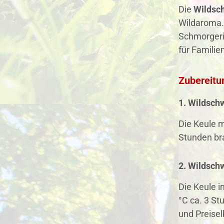
Die
Wildsc
Wildaroma. 
Schmorgeri
für Familie
Zubereitu
1. Wildsch
Die Keule m
Stunden bra
2. Wildsch
Die Keule i
°C ca. 3 S
und Preise