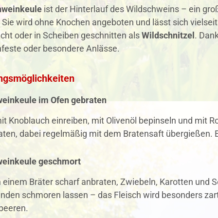
hweinkeule
ist der Hinterlauf des Wildschweins – ein g
Sie wird ohne Knochen angeboten und lässt sich vielseiti
cht oder in Scheiben geschnitten als
Wildschnitzel
. Dank
nfeste oder besondere Anlässe.
ngsmöglichkeiten
weinkeule im Ofen gebraten
it Knoblauch einreiben, mit Olivenöl bepinseln und mit 
ten, dabei regelmäßig mit dem Bratensaft übergießen. E
weinkeule geschmort
n einem Bräter scharf anbraten, Zwiebeln, Karotten und 
tunden schmoren lassen – das Fleisch wird besonders za
lbeeren.