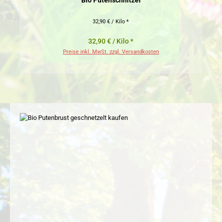
Bio Putenschnitzel
Bi
32,90 € / Kilo *
32,90 € / Kilo *
Preise inkl. MwSt. zzgl. Versandkosten
Pr