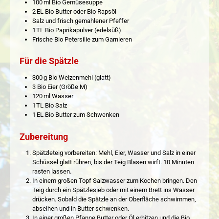
100 ml Bio Gemüsesuppe
2 EL Bio Butter oder Bio Rapsöl
Salz und frisch gemahlener Pfeffer
1 TL Bio Paprikapulver (edelsüß)
Frische Bio Petersilie zum Garnieren
Für die Spätzle
300 g Bio Weizenmehl (glatt)
3 Bio Eier (Größe M)
120 ml Wasser
1 TL Bio Salz
1 EL Bio Butter zum Schwenken
Zubereitung
Spätzleteig vorbereiten: Mehl, Eier, Wasser und Salz in einer
Schüssel glatt rühren, bis der Teig Blasen wirft. 10 Minuten
rasten lassen.
In einem großen Topf Salzwasser zum Kochen bringen. Den
Teig durch ein Spätzlesieb oder mit einem Brett ins Wasser
drücken. Sobald die Spätzle an der Oberfläche schwimmen,
abseihen und in Butter schwenken.
In einer großen Pfanne Butter oder Öl erhitzen und die Bio