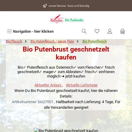
alt springen
unser Service - kurz und bündig
Du hast 0 Produkte
Navigation - hier klicken
Bio Fleisch
Bio Putenfleisch / ganze Pute
Bio Putenfleisch
Bio Putenbrust geschnetzelt
kaufen
Bio✓ Putenfleisch aus Österreich✓ vom Fleischer✓ frisch
geschnetzelt✓ mager✓ zum Abbraten✓ frisch✓ einfrieren
möglich ➜ jetzt kaufen
Aktueller Anlass
,
Aktuelle Liefertage
Wenn Du Bio Putenbrust geschnetzelt kaufst, hier die näheren
Details:
Artikelnummer: bio27001 ,
Haltbarkeit nach Lieferung: 4 Tage,
Für
alle Versandarten geeignet
Bildergalerie überspringen