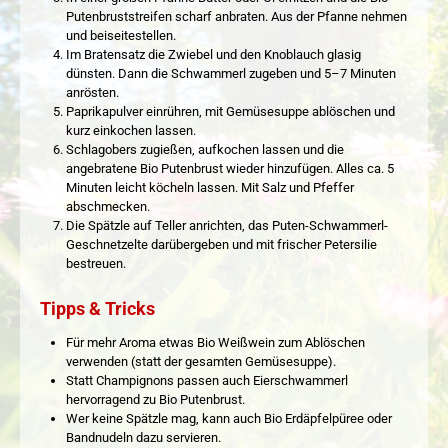
Putenbruststreifen scharf anbraten. Aus der Pfanne nehmen
und beiseitestellen.
Im Bratensatz die Zwiebel und den Knoblauch glasig
dünsten. Dann die Schwammerl zugeben und 5–7 Minuten
anrösten.
Paprikapulver einrühren, mit Gemüsesuppe ablöschen und
kurz einkochen lassen.
Schlagobers zugießen, aufkochen lassen und die
angebratene Bio Putenbrust wieder hinzufügen. Alles ca. 5
Minuten leicht köcheln lassen. Mit Salz und Pfeffer
abschmecken.
Die Spätzle auf Teller anrichten, das Puten-Schwammerl-
Geschnetzelte darübergeben und mit frischer Petersilie
bestreuen.
Tipps & Tricks
Für mehr Aroma etwas Bio Weißwein zum Ablöschen
verwenden (statt der gesamten Gemüsesuppe).
Statt Champignons passen auch Eierschwammerl
hervorragend zu Bio Putenbrust.
Wer keine Spätzle mag, kann auch Bio Erdäpfelpüree oder
Bandnudeln dazu servieren.