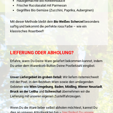
Hausgemachte Bio Rotweinsauce
Frischer Rucolasalat mit Parmesan
Gegrilltes Bio Gemüse (Zucchini, Paprika, Auberginen)
Mit dieser Methode bleibt dein
Bio Weißes Scherzel
besonders
saftig und bekommt die perfekte rosa Farbe – wie ein
klassisches Roastbeef!
LIEFERUNG ODER ABHOLUNG?
Erfahre, wann Du Deine Ware geliefert bekommen kannst, indem
Du unter dem Warenkorb Button Deine Postleitzahl eingibst.
Unser Liefergebiet im groben Detail:
Wir liefern österreichweit
mit der Post. In den Bezirken Wien sowie den umliegenden
Gebieten wie
Wien Umgebung
,
Baden
,
Mödling
,
Wiener Neustadt
,
Bruck an der Leitha
und
Schwechat
übernehmen wir die
Lieferung mit unseren eigenen Zustellfahrzeugen.
Wenn Du die Ware lieber selbst abholen möchtest, kannst Du
dies an unseren Abholpunkten tun –
hier findest Du unsere