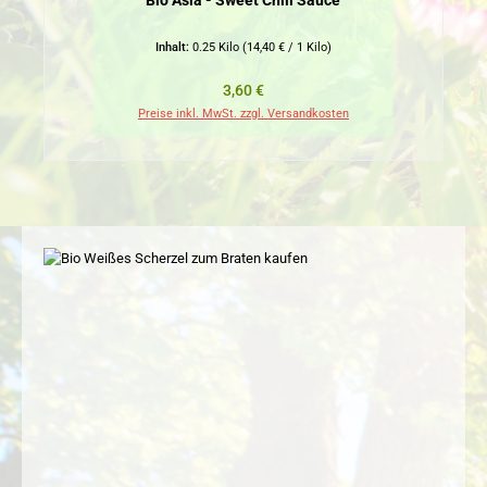
Bio Asia - Sweet Chili Sauce
Inhalt:
0.25 Kilo
(14,40 € / 1 Kilo)
Regulärer Preis:
3,60 €
Preise inkl. MwSt. zzgl. Versandkosten
Pr