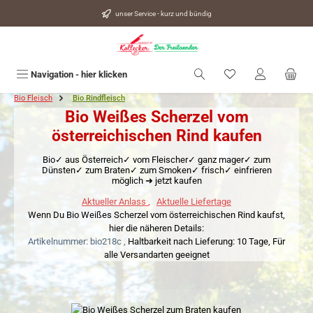
alt springen
unser Service - kurz und bündig
Du hast 0 Produkte
Navigation - hier klicken
Bio Fleisch
Bio Rindfleisch
Bio Weißes Scherzel vom
österreichischen Rind kaufen
Bio✓ aus Österreich✓ vom Fleischer✓ ganz mager✓ zum
Dünsten✓ zum Braten✓ zum Smoken✓ frisch✓ einfrieren
möglich ➜ jetzt kaufen
Aktueller Anlass
,
Aktuelle Liefertage
Wenn Du Bio Weißes Scherzel vom österreichischen Rind kaufst,
hier die näheren Details:
Artikelnummer: bio218c ,
Haltbarkeit nach Lieferung: 10 Tage,
Für
alle Versandarten geeignet
Bildergalerie überspringen