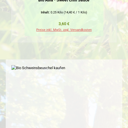
Bio Asia - Sweet Chili Sauce
Inhalt:
0.25 Kilo
(14,40 € / 1 Kilo)
Regulärer Preis:
3,60 €
Preise inkl. MwSt. zzgl. Versandkosten
Pr