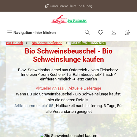
alt springen
unser Service - kurz und bündig
Du hast 0 Produkte
Navigation - hier klicken
Bio Fleisch
Bio Schweinefleisch
Bio Schweineinnereien
Bio Schweinsbeuschel - Bio
Schweinslunge kaufen
Bio✓ Schweinsbeuschel aus Österreich✓ vom Fleischer✓
Innereien✓ zum Kochen✓ für Rahmbeuschel✓ frisch✓
einfrieren möglich ➜ jetzt kaufen
Aktueller Anlass
,
Aktuelle Liefertage
Wenn Du Bio Schweinsbeuschel - Bio Schweinslunge kaufst,
hier die näheren Details:
Artikelnummer: bio185 ,
Haltbarkeit nach Lieferung: 3 Tage,
Für
alle Versandarten geeignet
Bildergalerie überspringen