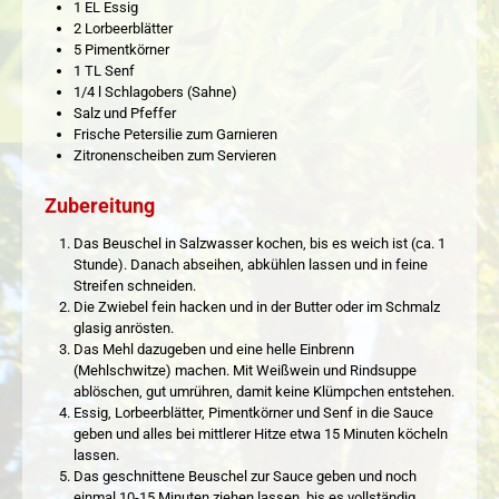
1 EL Essig
2 Lorbeerblätter
5 Pimentkörner
1 TL Senf
1/4 l Schlagobers (Sahne)
Salz und Pfeffer
Frische Petersilie zum Garnieren
Zitronenscheiben zum Servieren
Zubereitung
Das Beuschel in Salzwasser kochen, bis es weich ist (ca. 1
Stunde). Danach abseihen, abkühlen lassen und in feine
Streifen schneiden.
Die Zwiebel fein hacken und in der Butter oder im Schmalz
glasig anrösten.
Das Mehl dazugeben und eine helle Einbrenn
(Mehlschwitze) machen. Mit Weißwein und Rindsuppe
ablöschen, gut umrühren, damit keine Klümpchen entstehen.
Essig, Lorbeerblätter, Pimentkörner und Senf in die Sauce
geben und alles bei mittlerer Hitze etwa 15 Minuten köcheln
lassen.
Das geschnittene Beuschel zur Sauce geben und noch
einmal 10-15 Minuten ziehen lassen, bis es vollständig