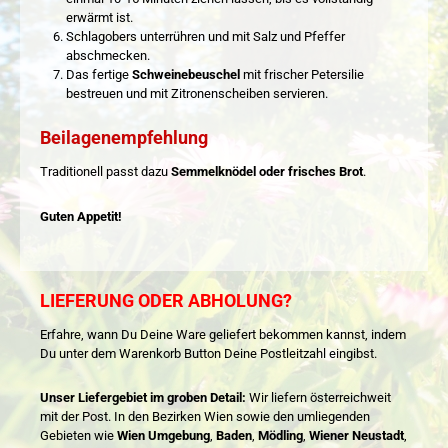
erwärmt ist.
Schlagobers unterrühren und mit Salz und Pfeffer
abschmecken.
Das fertige
Schweinebeuschel
mit frischer Petersilie
bestreuen und mit Zitronenscheiben servieren.
Beilagenempfehlung
Traditionell passt dazu
Semmelknödel oder frisches Brot
.
Guten Appetit!
LIEFERUNG ODER ABHOLUNG?
Erfahre, wann Du Deine Ware geliefert bekommen kannst, indem
Du unter dem Warenkorb Button Deine Postleitzahl eingibst.
Unser Liefergebiet im groben Detail:
Wir liefern österreichweit
mit der Post. In den Bezirken Wien sowie den umliegenden
Gebieten wie
Wien Umgebung
,
Baden
,
Mödling
,
Wiener Neustadt
,