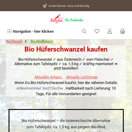
alt springen
unser Service - kurz und bündig
Du hast 0 Produkte
Navigation - hier klicken
Bio Fleisch
Bio Rindfleisch
Bio Hüferschwanzel kaufen
Bio Hüferschwanzel ✓ aus Österreich ✓ vom Fleischer ✓
Alternative zum Tafelspitz ✓ ca. 1,5 kg ✓ kräftig marmoriert ➜
jetzt bestellen!
Aktueller Anlass
,
Aktuelle Liefertage
Wenn Du Bio Hüferschwanzel kaufst, hier die näheren Details:
Artikelnummer: bio213schw ,
Haltbarkeit nach Lieferung: 10
Tage,
Für alle Versandarten geeignet
Bio Hüferschwanzel – die österreichische Alternative
zum Tafelspitz. Ca. 1,5 kg, aus jungem Bio-Rind,