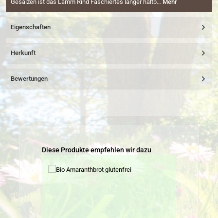
Gesalzen ist das Lamm Rind Faschiertes länger haltb…
Mehr
Eigenschaften
Herkunft
Bewertungen
Produktgalerie überspringen
Diese Produkte empfehlen wir dazu