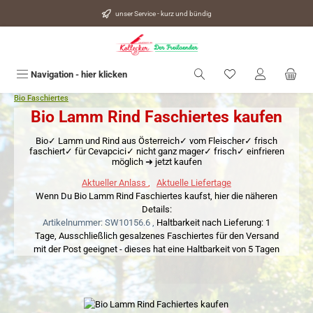
alt springen
unser Service - kurz und bündig
Du hast 0 Produkte
Navigation - hier klicken
Bio Faschiertes
Bio Lamm Rind Faschiertes kaufen
Bio✓ Lamm und Rind aus Österreich✓ vom Fleischer✓ frisch
faschiert✓ für Cevapcici✓ nicht ganz mager✓ frisch✓ einfrieren
möglich ➜ jetzt kaufen
Aktueller Anlass
,
Aktuelle Liefertage
Wenn Du Bio Lamm Rind Faschiertes kaufst, hier die näheren
Details:
Artikelnummer: SW10156.6 ,
Haltbarkeit nach Lieferung: 1
Tage,
Ausschließlich gesalzenes Faschiertes für den Versand
mit der Post geeignet - dieses hat eine Haltbarkeit von 5 Tagen
Bildergalerie überspringen