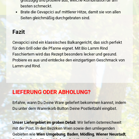
großzügig und probiere aus, welche Kombination dir am
besten schmeckt.
Brate die Cevapcici auf mittlerer Hitze, damit sie von allen
Seiten gleichmäßig durchgebraten sind.
Fazit
Cevapcici sind ein klassisches Balkangericht, das sich perfekt
für den Grill oder die Pfanne eignet. Mit Bio Lamm Rind
Faschiertem wird das Rezept besonders lecker und gesund.
Probiere es aus und entdecke den einzigartigen Geschmack von
Lamm und Rind.
LIEFERUNG ODER ABHOLUNG?
Erfahre, wann Du Deine Ware geliefert bekommen kannst, indem
Du unter dem Warenkorb Button Deine Postleitzahl eingibst.
Unser Liefergebiet im groben Detail:
Wir liefern österreichweit
mit der Post. In den Bezirken Wien sowie den umliegenden
Gebieten wie
Wien Umgebung
,
Baden
,
Mödling
,
Wiener Neustadt
,