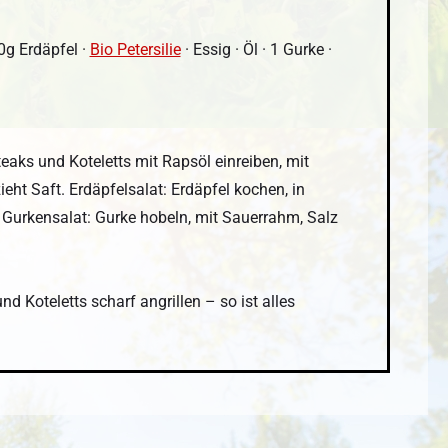
0g Erdäpfel ·
Bio Petersilie
· Essig · Öl · 1 Gurke ·
aks und Koteletts mit Rapsöl einreiben, mit
eht Saft. Erdäpfelsalat: Erdäpfel kochen, in
. Gurkensalat: Gurke hobeln, mit Sauerrahm, Salz
d Koteletts scharf angrillen – so ist alles