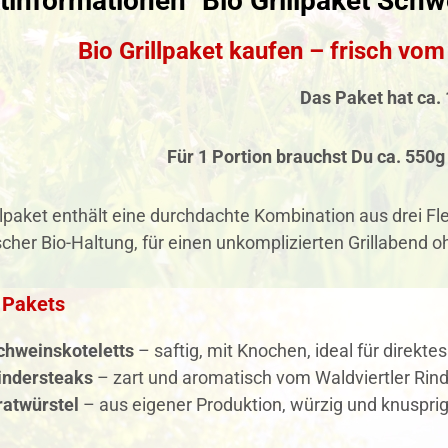
informationen "Bio Grillpaket Schw
Bio Grillpaket kaufen – frisch vom
Das Paket hat ca. 
Für 1 Portion brauchst Du ca. 550g
llpaket enthält eine durchdachte Kombination aus drei Fle
scher Bio-Haltung, für einen unkomplizierten Grillabend 
s Pakets
chweinskoteletts
– saftig, mit Knochen, ideal für direktes
Rindersteaks
– zart und aromatisch vom Waldviertler Rin
ratwürstel
– aus eigener Produktion, würzig und knuspri