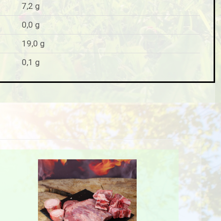
7,2 g
0,0 g
19,0 g
0,1 g