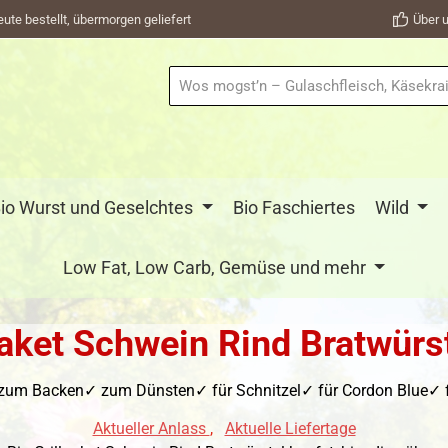
eute bestellt, übermorgen geliefert
Über u
io Wurst und Geselchtes
Bio Faschiertes
Wild
Low Fat, Low Carb, Gemüse und mehr
paket Schwein Rind Bratwürs
zum Backen✓ zum Dünsten✓ für Schnitzel✓ für Cordon Blue✓ fr
Aktueller Anlass
,
Aktuelle Liefertage