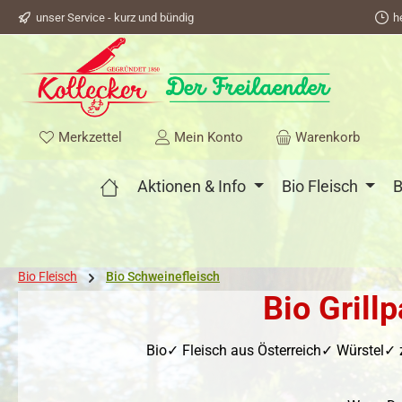
unser Service - kurz und bündig
h
springen
Zur Hauptnavigation springen
Du hast 0 Produkte auf dem Merkzettel
Merkzettel
Mein Konto
Warenkorb
Aktionen & Info
Bio Fleisch
B
Bio Fleisch
Bio Schweinefleisch
Bio Grill
Bio✓ Fleisch aus Österreich✓ Würstel✓ 