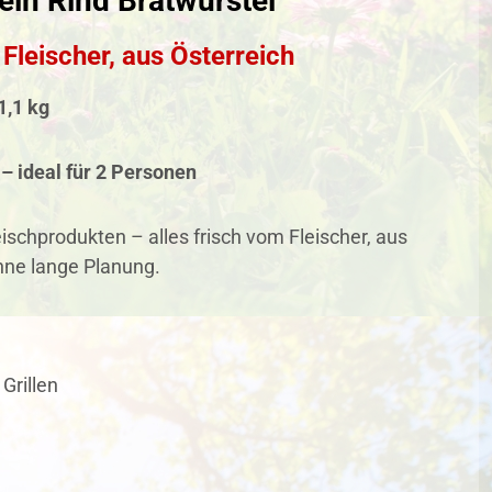
ein Rind Bratwürstel"
 Fleischer, aus Österreich
1,1 kg
 – ideal für 2 Personen
ischprodukten – alles frisch vom Fleischer, aus
ohne lange Planung.
 Grillen
d
g