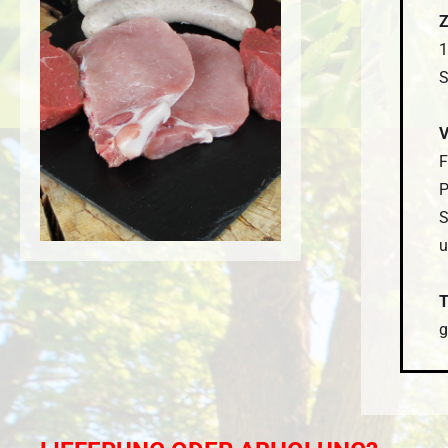
Z
1
S
V
F
P
S
u
T
g