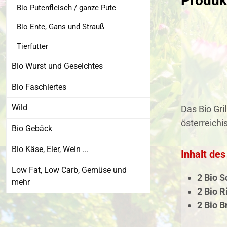
Produkt
Bio Putenfleisch / ganze Pute
Bio Ente, Gans und Strauß
Tierfutter
Bio Wurst und Geselchtes
Bio Faschiertes
Wild
Das Bio Gri
österreichi
Bio Gebäck
Bio Käse, Eier, Wein ...
Inhalt de
Low Fat, Low Carb, Gemüse und
2 Bio S
mehr
2 Bio 
2 Bio B