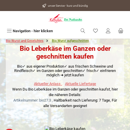
alt springen
unser Service - kurz und bündig
Du hast 0 Produkte
Navigation - hier klicken
Bio Wurst und Geselchtes
Bio Wurst aufgeschnitten
Bio Leberkäse im Ganzen oder
geschnitten kaufen
Bio✓ aus eigener Produktion✓ aus frischen Schweine und
Rindfleisch✓ im Ganzen oder geschnitten✓ frisch✓ einfrieren
möglich ➜ jetzt kaufen
Aktueller Anlass
,
Aktuelle Liefertage
Wenn Du Bio Leberkäse im Ganzen oder geschnitten kaufst, hier
die näheren Details:
Artikelnummer: bio27.3 ,
Haltbarkeit nach Lieferung: 7 Tage,
Für
alle Versandarten geeignet
Bildergalerie überspringen