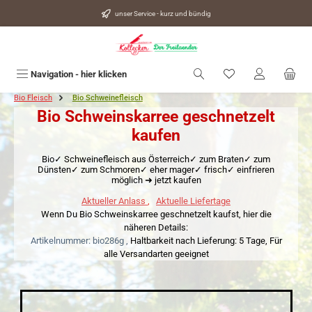
alt springen
unser Service - kurz und bündig
Du hast 0 Produkte
Navigation - hier klicken
Bio Fleisch
Bio Schweinefleisch
Bio Schweinskarree geschnetzelt
kaufen
Bio✓ Schweinefleisch aus Österreich✓ zum Braten✓ zum
Dünsten✓ zum Schmoren✓ eher mager✓ frisch✓ einfrieren
möglich ➜ jetzt kaufen
Aktueller Anlass
,
Aktuelle Liefertage
Wenn Du Bio Schweinskarree geschnetzelt kaufst, hier die
näheren Details:
Artikelnummer: bio286g ,
Haltbarkeit nach Lieferung: 5 Tage,
Für
alle Versandarten geeignet