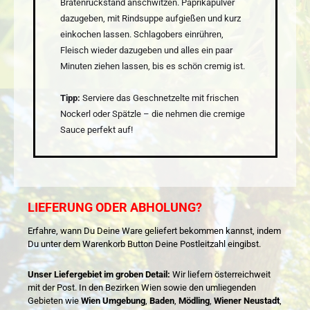
Bratenrückstand anschwitzen. Paprikapulver
dazugeben, mit Rindsuppe aufgießen und kurz
einkochen lassen. Schlagobers einrühren,
Fleisch wieder dazugeben und alles ein paar
Minuten ziehen lassen, bis es schön cremig ist.
Tipp:
Serviere das Geschnetzelte mit frischen
Nockerl oder Spätzle – die nehmen die cremige
Sauce perfekt auf!
LIEFERUNG ODER ABHOLUNG?
Erfahre, wann Du Deine Ware geliefert bekommen kannst, indem
Du unter dem Warenkorb Button Deine Postleitzahl eingibst.
Unser Liefergebiet im groben Detail:
Wir liefern österreichweit
mit der Post. In den Bezirken Wien sowie den umliegenden
Gebieten wie
Wien Umgebung
,
Baden
,
Mödling
,
Wiener Neustadt
,