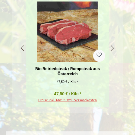
Bio Beiriedsteak / Rumpsteak aus
Österreich
47,50 € / Kilo *
47,50 € / Kilo *
Preise inkl. MwSt. zzgl. Versandkosten
Pr