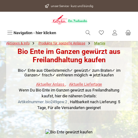
alt springen
unser Service - kurz und bündig
Du hast 0 Produkte
Navigation - hier klicken
Aktionen & Info
Produkte für spezielle Anlässe
Martini
Bio Ente im Ganzen gewürzt aus
Freilandhaltung kaufen
Bio✓ Ente aus Oberösterreich✓ gewürzt✓ zum Braten✓ im
Ganzen✓ frisch✓ einfrieren möglich ➜ jetzt kaufen
Aktueller Anlass
,
Aktuelle Liefertage
Wenn Du Bio Ente im Ganzen gewürzt aus Freilandhaltung
kaufst, hier die näheren Details:
Artikelnummer: bio249gew.2 ,
Haltbarkeit nach Lieferung: 5
Tage,
Für alle Versandarten geeignet
Bildergalerie überspringen