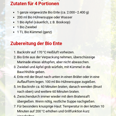
Zutaten für 4 Portionen
1 ganze vorgewürzte Bio Ente (ca. 2.000–2.400 g)
200 ml Bio Hühnersuppe oder Wasser
1 Bio Apfel (säuerlich, z. B. Boskoop)
1 Bio Zwiebel
1 TL Bio Kümmel (ganz)
Zubereitung der Bio Ente
Backrohr auf 170 °C Heißluft vorheizen.
Bio Ente aus der Verpackung nehmen, überschüssige
Marinade etwas abtupfen, aber nicht abwaschen.
Zwiebel und Apfel grob würfeln, mit Kümmel in die
Bauchhöhle geben.
Ente mit der Brust nach unten in einen Bräter oder in eine
Auflaufform legen. 100 ml Bio Hühnersuppe zugießen.
Im Backrohr ca. 60 Minuten braten, danach wenden (Brust
nach oben) und weitere 60 Minuten braten.
Zwischendurch immer wieder mit dem Bratensaft
übergießen. Wenn nötig, restliche Suppe nachgießen.
Für besonders knusprige Haut: Temperatur in den letzten 10
Minuten auf 200 °C erhöhen und Grillfunktion kurz