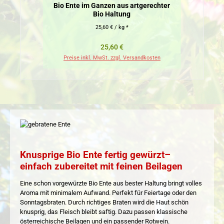
Bio Ente im Ganzen aus artgerechter
Bio Haltung
25,60 € / kg *
Regulärer Preis:
25,60 €
Preise inkl. MwSt. zzgl. Versandkosten
Pr
Knusprige Bio Ente fertig gewürzt–
einfach zubereitet mit feinen Beilagen
Eine schon vorgewürzte Bio Ente aus bester Haltung bringt volles
Aroma mit minimalem Aufwand. Perfekt für Feiertage oder den
Sonntagsbraten. Durch richtiges Braten wird die Haut schön
knusprig, das Fleisch bleibt saftig. Dazu passen klassische
österreichische Beilagen und ein passender Rotwein.