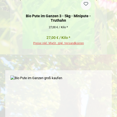
Bio Pute im Ganzen 3 - 5kg - Minipute -
Bio Pu
Truthahn
27,00 € / Kilo *
27,00 € / Kilo *
Preise inkl. MwSt. zzgl. Versandkosten
Pr