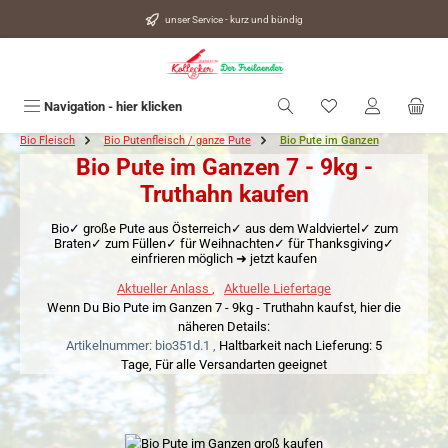
alt springen
unser Service - kurz und bündig
Du hast 0 Produkte
Navigation - hier klicken
Bio Fleisch
Bio Putenfleisch / ganze Pute
Bio Pute im Ganzen
Bio Pute im Ganzen 7 - 9kg -
Truthahn kaufen
Bio✓ große Pute aus Österreich✓ aus dem Waldviertel✓ zum
Braten✓ zum Füllen✓ für Weihnachten✓ für Thanksgiving✓
einfrieren möglich ➜ jetzt kaufen
Aktueller Anlass
,
Aktuelle Liefertage
Wenn Du Bio Pute im Ganzen 7 - 9kg - Truthahn kaufst, hier die
näheren Details:
Artikelnummer: bio351d.1 ,
Haltbarkeit nach Lieferung: 5
Tage,
Für alle Versandarten geeignet
Bildergalerie überspringen