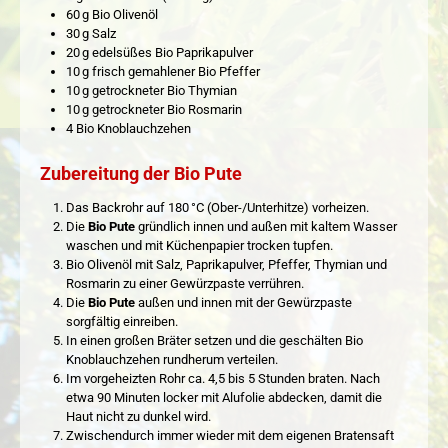
60 g Bio Olivenöl
30 g Salz
20 g edelsüßes Bio Paprikapulver
10 g frisch gemahlener Bio Pfeffer
10 g getrockneter Bio Thymian
10 g getrockneter Bio Rosmarin
4 Bio Knoblauchzehen
Zubereitung der Bio Pute
Das Backrohr auf 180 °C (Ober-/Unterhitze) vorheizen.
Die
Bio Pute
gründlich innen und außen mit kaltem Wasser
waschen und mit Küchenpapier trocken tupfen.
Bio Olivenöl mit Salz, Paprikapulver, Pfeffer, Thymian und
Rosmarin zu einer Gewürzpaste verrühren.
Die
Bio Pute
außen und innen mit der Gewürzpaste
sorgfältig einreiben.
In einen großen Bräter setzen und die geschälten Bio
Knoblauchzehen rundherum verteilen.
Im vorgeheizten Rohr ca. 4,5 bis 5 Stunden braten. Nach
etwa 90 Minuten locker mit Alufolie abdecken, damit die
Haut nicht zu dunkel wird.
Zwischendurch immer wieder mit dem eigenen Bratensaft