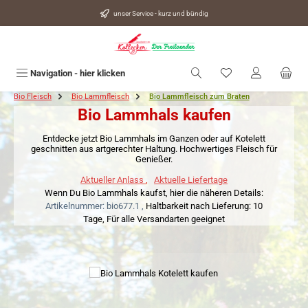
alt springen
unser Service - kurz und bündig
Du hast 0 Produkte
Navigation - hier klicken
Bio Fleisch
Bio Lammfleisch
Bio Lammfleisch zum Braten
Bio Lammhals kaufen
Entdecke jetzt Bio Lammhals im Ganzen oder auf Kotelett
geschnitten aus artgerechter Haltung. Hochwertiges Fleisch für
Genießer.
Aktueller Anlass
,
Aktuelle Liefertage
Wenn Du Bio Lammhals kaufst, hier die näheren Details:
Artikelnummer: bio677.1 ,
Haltbarkeit nach Lieferung: 10
Tage,
Für alle Versandarten geeignet
Bildergalerie überspringen