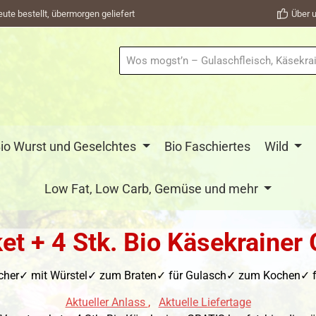
eute bestellt, übermorgen geliefert
Über u
io Wurst und Geselchtes
Bio Faschiertes
Wild
Low Fat, Low Carb, Gemüse und mehr
et + 4 Stk. Bio Käsekraine
scher✓ mit Würstel✓ zum Braten✓ für Gulasch✓ zum Kochen✓ fri
Aktueller Anlass
,
Aktuelle Liefertage