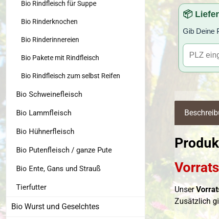
Bio Rindfleisch für Suppe
📦 Liefe
Bio Rinderknochen
Gib Deine P
Bio Rinderinnereien
Bio Pakete mit Rindfleisch
Bio Rindfleisch zum selbst Reifen
Bio Schweinefleisch
Beschrei
Bio Lammfleisch
Bio Hühnerfleisch
Produkt
Bio Putenfleisch / ganze Pute
Vorrat
Bio Ente, Gans und Strauß
Tierfutter
Unser
Vorrat
Zusätzlich g
Bio Wurst und Geselchtes