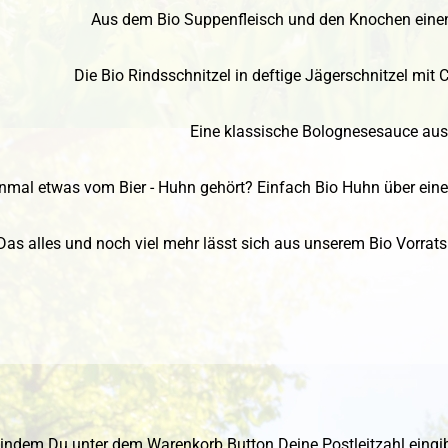
Aus dem Bio Suppenfleisch und den Knochen einen
Die Bio Rindsschnitzel in deftige Jägerschnitzel mi
Eine klassische Bolognesesauce aus
nmal etwas vom Bier - Huhn gehört? Einfach Bio Huhn über eine 
Das alles und noch viel mehr lässt sich aus unserem Bio Vorrat
indem Du unter dem Warenkorb Button Deine Postleitzahl eingib