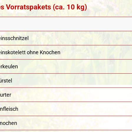
es Vorratspakets (ca. 10 kg)
insschnitzel
inskotelett ohne Knochen
rkeulen
ürstel
urter
nfleisch
knochen