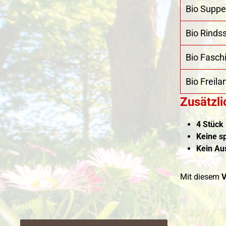
Bio Supp
Bio Rindss
Bio Fasch
Bio Freil
Zusätzli
4 Stück
Keine s
Kein Au
Mit diesem
V