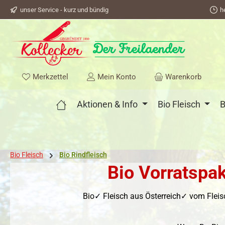
unser Service - kurz und bündig
h
springen
Zur Hauptnavigation springen
Du hast 0 Produkte auf dem Merkzettel
Merkzettel
Mein Konto
Warenkorb
Aktionen & Info
Bio Fleisch
B
Bio Fleisch
Bio Rindfleisch
Bio Vorratspak
Bio✓ Fleisch aus Österreich✓ vom Flei