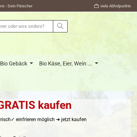
ns - Dein Fleischer
viele Abholpunkte
Bio Gebäck
Bio Käse, Eier, Wein ...
r GRATIS kaufen
sch✓ einfrieren möglich ➜ jetzt kaufen