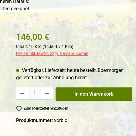
heren Details:
arten geeignet
146,00 €
Inhalt:
10 Kilo
(14,60 € / 1 Kilo)
Preise inkl. MwSt. zzgl. Versandkosten
Verfügbar, Lieferzeit: heute bestellt, übermorgen
geliefert oder zur Abholung bereit
Produkt Anzahl: Gib den gewünschten Wert ein oder benutze die Schaltfl
In den Warenkorb
Zum Merkzettel hinzufügen
Produktnummer:
vorbio1