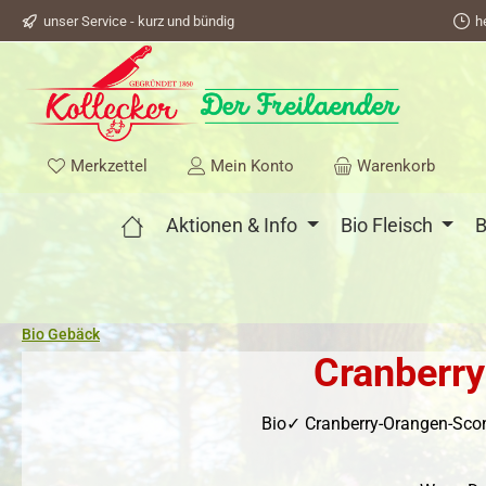
unser Service - kurz und bündig
h
springen
Zur Hauptnavigation springen
Du hast 0 Produkte auf dem Merkzettel
Merkzettel
Mein Konto
Warenkorb
Aktionen & Info
Bio Fleisch
B
Bio Gebäck
Cranberry
Bio✓ Cranberry-Orangen-Scone