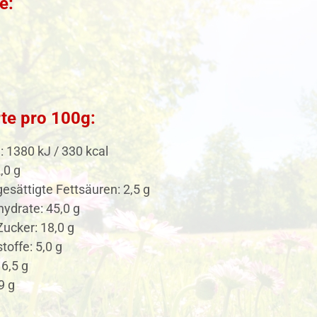
e:
te pro 100g:
: 1380 kJ / 330 kcal
,0 g
esättigte Fettsäuren: 2,5 g
ydrate: 45,0 g
ucker: 18,0 g
toffe: 5,0 g
 6,5 g
9 g