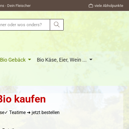
ns - Dein Fleischer
viele Abholpunkte
Bio Gebäck
Bio Käse, Eier, Wein ...
Bio kaufen
se✓ Teatime ➜ jetzt bestellen