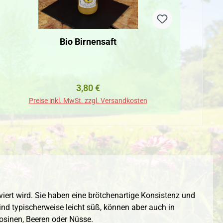
Bio Birnensaft
Regulärer Preis:
3,80 €
Preise inkl. MwSt. zzgl. Versandkosten
rviert wird. Sie haben eine brötchenartige Konsistenz und
ind typischerweise leicht süß, können aber auch in
Rosinen, Beeren oder Nüsse.