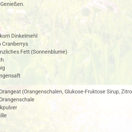
 Genießen.
lkorn Dinkelmehl
o Cranberrys
anzliches Fett (Sonnenblume)
ch
nig
angensaft
Orangeat (Orangenschalen, Glukose-Fruktose Sirup, Zitr
 Orangenschale
kpulver
ille