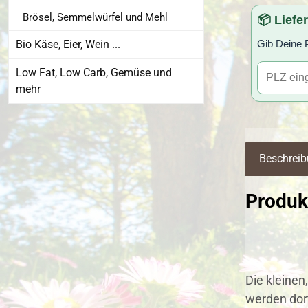
Brösel, Semmelwürfel und Mehl
📦 Liefe
Bio Käse, Eier, Wein ...
Gib Deine P
Low Fat, Low Carb, Gemüse und
mehr
Beschrei
Produk
Die kleine
werden dort