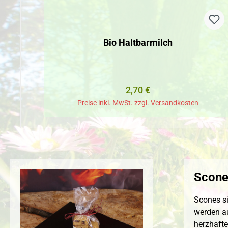
Bio Haltbarmilch
Regulärer Preis:
2,70 €
Preise inkl. MwSt. zzgl. Versandkosten
Scones
Scones si
werden au
herzhafte