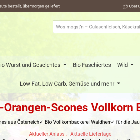
eute bestellt, übermorgen geliefert
Über u
io Wurst und Geselchtes
Bio Faschiertes
Wild
Low Fat, Low Carb, Gemüse und mehr
-Orangen-Scones Vollkorn 
s aus Österreich✓ Bio Vollkornbäckerei Waldherr✓ für die Jau
Aktueller Anlass
,
Aktuelle Liefertage