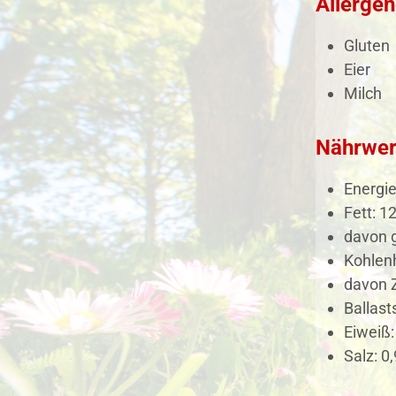
Allergen
Gluten
Eier
Milch
Nährwer
Energie
Fett: 12
davon g
Kohlenh
davon Z
Ballasts
Eiweiß:
Salz: 0,