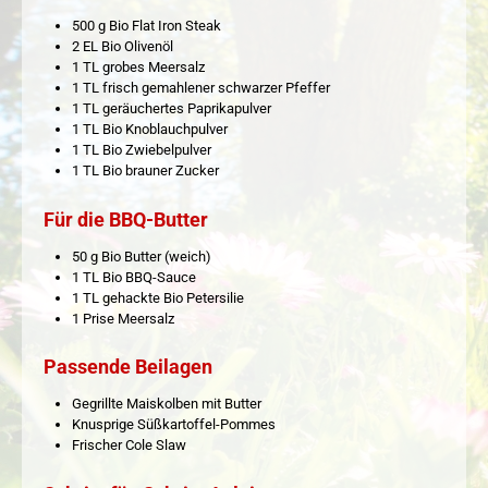
500 g Bio Flat Iron Steak
2 EL Bio Olivenöl
1 TL grobes Meersalz
1 TL frisch gemahlener schwarzer Pfeffer
1 TL geräuchertes Paprikapulver
1 TL Bio Knoblauchpulver
1 TL Bio Zwiebelpulver
1 TL Bio brauner Zucker
Für die BBQ-Butter
50 g Bio Butter (weich)
1 TL Bio BBQ-Sauce
1 TL gehackte Bio Petersilie
1 Prise Meersalz
Passende Beilagen
Gegrillte Maiskolben mit Butter
Knusprige Süßkartoffel-Pommes
Frischer Cole Slaw