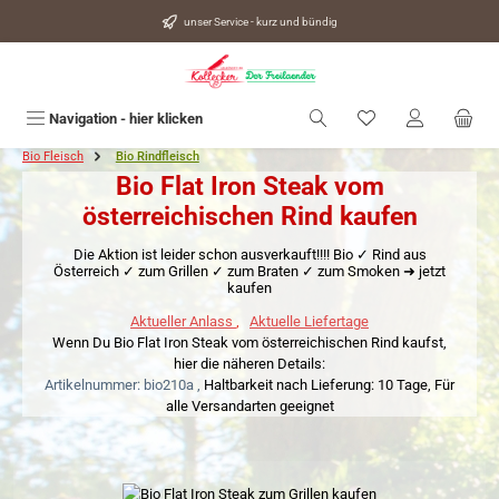
alt springen
unser Service - kurz und bündig
Du hast 0 Produkte
Navigation - hier klicken
Bio Fleisch
Bio Rindfleisch
Bio Flat Iron Steak vom
österreichischen Rind kaufen
Die Aktion ist leider schon ausverkauft!!!! Bio ✓ Rind aus
Österreich ✓ zum Grillen ✓ zum Braten ✓ zum Smoken ➜ jetzt
kaufen
Aktueller Anlass
,
Aktuelle Liefertage
Wenn Du Bio Flat Iron Steak vom österreichischen Rind kaufst,
hier die näheren Details:
Artikelnummer: bio210a ,
Haltbarkeit nach Lieferung: 10 Tage,
Für
alle Versandarten geeignet
Bildergalerie überspringen