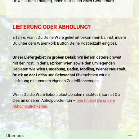
USA – außen knusprig, innen saftig und voller Geschmack!
LIEFERUNG ODER ABHOLUNG?
Erfahre, wann Du Deine Ware geliefert bekommen kannst, indem
Du unter dem Warenkorb Button Deine Postleitzahl eingibst.
Unser Liefergebiet im groben Detail:
Wir liefern österreichweit
mit der Post. In den Bezirken Wien sowie den umliegenden
Gebieten wie
Wien Umgebung
,
Baden
,
Mödling
,
Wiener Neustadt
,
Bruck an der Leitha
und
Schwechat
übernehmen wir die
Lieferung mit unseren eigenen Zustellfahrzeugen.
Wenn Du die Ware lieber selbst abholen möchtest, kannst Du
dies an unseren Abholpunkten tun –
hier findest Du unsere
Abholmöglichkeiten.
Über uns