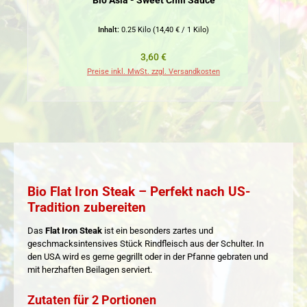
Bio Asia - Sweet Chili Sauce
Inhalt:
0.25 Kilo
(14,40 € / 1 Kilo)
Regulärer Preis:
3,60 €
Preise inkl. MwSt. zzgl. Versandkosten
Pr
Bio Flat Iron Steak – Perfekt nach US-
Tradition zubereiten
Das
Flat Iron Steak
ist ein besonders zartes und
geschmacksintensives Stück Rindfleisch aus der Schulter. In
den USA wird es gerne gegrillt oder in der Pfanne gebraten und
mit herzhaften Beilagen serviert.
Zutaten für 2 Portionen