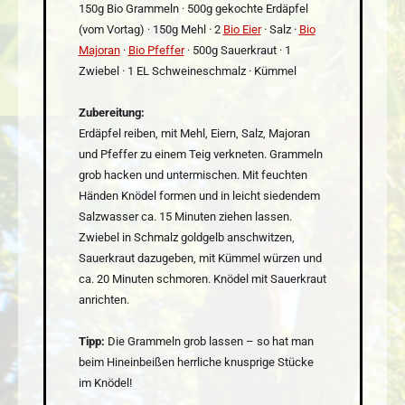
150g Bio Grammeln · 500g gekochte Erdäpfel
(vom Vortag) · 150g Mehl · 2
Bio Eier
· Salz ·
Bio
Majoran
·
Bio Pfeffer
· 500g Sauerkraut · 1
Zwiebel · 1 EL Schweineschmalz · Kümmel
Zubereitung:
Erdäpfel reiben, mit Mehl, Eiern, Salz, Majoran
und Pfeffer zu einem Teig verkneten. Grammeln
grob hacken und untermischen. Mit feuchten
Händen Knödel formen und in leicht siedendem
Salzwasser ca. 15 Minuten ziehen lassen.
Zwiebel in Schmalz goldgelb anschwitzen,
Sauerkraut dazugeben, mit Kümmel würzen und
ca. 20 Minuten schmoren. Knödel mit Sauerkraut
anrichten.
Tipp:
Die Grammeln grob lassen – so hat man
beim Hineinbeißen herrliche knusprige Stücke
im Knödel!