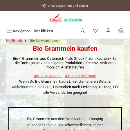
alt springen
unser Service - kurz und bündig
Du hast 0 Produkte
Navigation - hier klicken
Bio Fleisch
Bio Schweinefleisch
Bio Grammeln kaufen
Bio✓ Grammeln aus Österreich✓ als Snack✓ zum Kochen✓ für
die Bretteljause✓ aus eigener Produktion✓ frisch✓ einfrieren
möglich ➜ jetzt kaufen
Aktueller Anlass
,
Aktuelle Liefertage
Wenn Du Bio Grammeln kaufst, hier die näheren Details:
Artikelnummer: bio121a ,
Haltbarkeit nach Lieferung: 10 Tage,
Für
alle Versandarten geeignet
Bio Grammeln aus dem Waldviertel – knusprig
ausgebacken aus Bio Schweinefleisch, selbst