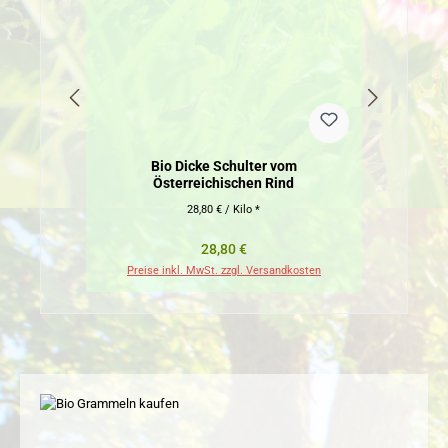
Bio Dicke Schulter vom
Österreichischen Rind
28,80 € / Kilo *
Regulärer Preis:
28,80 €
Preise inkl. MwSt. zzgl. Versandkosten
Pr