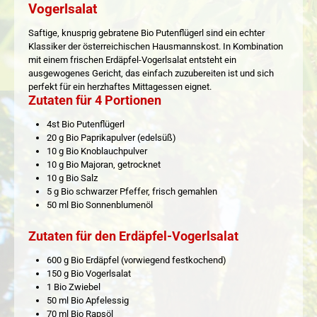
Vogerlsalat
Saftige, knusprig gebratene Bio Putenflügerl sind ein echter
Klassiker der österreichischen Hausmannskost. In Kombination
mit einem frischen Erdäpfel-Vogerlsalat entsteht ein
ausgewogenes Gericht, das einfach zuzubereiten ist und sich
perfekt für ein herzhaftes Mittagessen eignet.
Zutaten für 4 Portionen
4st Bio Putenflügerl
20 g Bio Paprikapulver (edelsüß)
10 g Bio Knoblauchpulver
10 g Bio Majoran, getrocknet
10 g Bio Salz
5 g Bio schwarzer Pfeffer, frisch gemahlen
50 ml Bio Sonnenblumenöl
Zutaten für den Erdäpfel-Vogerlsalat
600 g Bio Erdäpfel (vorwiegend festkochend)
150 g Bio Vogerlsalat
1 Bio Zwiebel
50 ml Bio Apfelessig
70 ml Bio Rapsöl