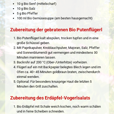
10 g Bio Senf (mittelscharf)
10 g Bio Salz
5 g Bio Pfeffer
100 ml Bio Gemüsesuppe (am besten hausgemacht)
Zubereitung der gebratenen Bio Putenflügerl
Bio Putenflügerl kalt abspülen, trocken tupfen und in eine
große Schüssel geben.
Mit Paprikapulver, Knoblauchpulver, Majoran, Salz, Pfeffer
und Sonnenblumenöl gut vermengen und mindestens 30
Minuten marinieren lassen.
Backrohr auf 200 °C (Ober-/Unterhitze) vorheizen.
Flügerl auf ein mit Backpapier belegtes Blech legen und im
Ofen ca. 40–45 Minuten goldbraun braten, zwischendurch
einmal wenden.
Optional: Für besonders knusprige Haut die letzten 5
Minuten den Grill zuschalten.
Zubereitung des Erdäpfel-Vogerlsalats
Bio Erdäpfel mit Schale weich kochen, noch warm schälen
und in feine Scheiben schneiden.