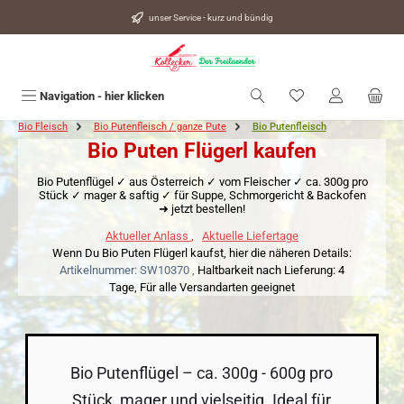
alt springen
unser Service - kurz und bündig
Du hast 0 Produkte
Navigation - hier klicken
Bio Fleisch
Bio Putenfleisch / ganze Pute
Bio Putenfleisch
Bio Puten Flügerl kaufen
Bio Putenflügel ✓ aus Österreich ✓ vom Fleischer ✓ ca. 300g pro
Stück ✓ mager & saftig ✓ für Suppe, Schmorgericht & Backofen
➜ jetzt bestellen!
Aktueller Anlass
,
Aktuelle Liefertage
Wenn Du Bio Puten Flügerl kaufst, hier die näheren Details:
Artikelnummer: SW10370 ,
Haltbarkeit nach Lieferung: 4
Tage,
Für alle Versandarten geeignet
Bio Putenflügel – ca. 300g - 600g pro
Stück, mager und vielseitig. Ideal für